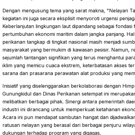
Dengan mengusung tema yang sarat makna, "Nelayan Tang
kegiatan ini juga secara eksplisit menyoroti urgensi penjag
Keberlanjutan lingkungan laut dipandang sebagai fonda
pertumbuhan ekonomi maritim dalam jangka panjang. Hal i
perikanan tangkap di tingkat nasional masih menjadi sum
masyarakat yang bermukim di kawasan pesisir. Namun, r
sejumlah tantangan signifikan yang terus menghantui pa
iklim yang memicu cuaca ekstrem, keterbatasan akses te
sarana dan prasarana perawatan alat produksi yang mem
Inisiatif yang diselenggarakan berkolaborasi dengan Hi
Gunungkidul dan Dinas Perikanan setempat ini merupakan 
melibatkan berbagai pihak. Sinergi antara pemerintah da
industri ini dirancang untuk memperkuat ketahanan ekonom
Acara ini pun mendapat sambutan hangat dan dijadwalkan 
ratusan nelayan yang berasal dari berbagai penjuru wila
dukungan terhadap program yang digagas.