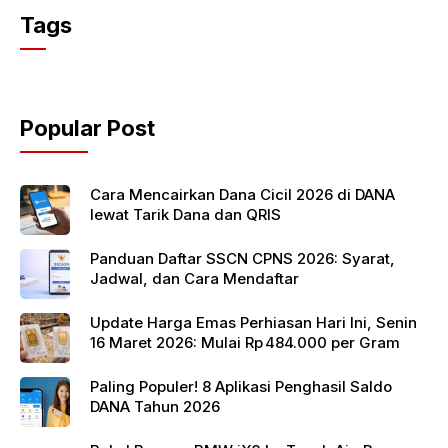
c
itt
at
Tags
e
er
s
b
A
o
p
Popular Post
o
p
k
Cara Mencairkan Dana Cicil 2026 di DANA
lewat Tarik Dana dan QRIS
Panduan Daftar SSCN CPNS 2026: Syarat,
Jadwal, dan Cara Mendaftar
Update Harga Emas Perhiasan Hari Ini, Senin
16 Maret 2026: Mulai Rp 484.000 per Gram
Paling Populer! 8 Aplikasi Penghasil Saldo
DANA Tahun 2026