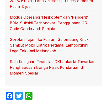
2026: 61 Unit Land Cruiser FJ Ludes Sebelum
Resmi Dijual
Modus Operandi ‘Helikopter’ dan ‘Pengerit’
BBM Subsidi Terbongkar: Penggunaan QR
Code Ganda Jadi Senjata
Sorotan Tajam ke Ferrari: Gelombang Kritik
Sambut Mobil Listrik Pertama, Lamborghini
Lega Tak Jadi Melangkah
Raih Kelegaan Finansial: DKI Jakarta Tawarkan
Penghapusan Bunga Pajak Kendaraan di
Momen Spesial
F
T
W
a
w
h