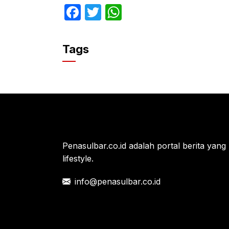
F
T
W
a
w
h
c
itt
at
Tags
e
er
s
b
A
o
p
o
p
k
Penasulbar.co.id adalah portal berita yang 
lifestyle.
info@penasulbar.co.id