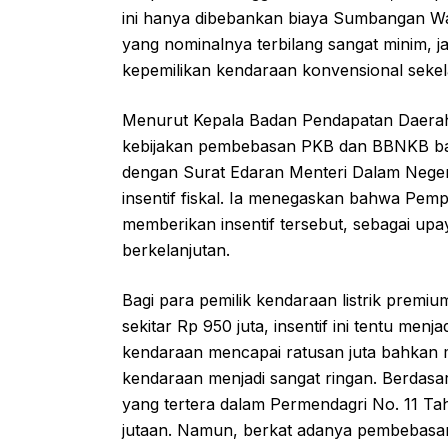
ini hanya dibebankan biaya Sumbangan Wa
yang nominalnya terbilang sangat minim, j
kepemilikan kendaraan konvensional sekel
Menurut Kepala Badan Pendapatan Daerah 
kebijakan pembebasan PKB dan BBNKB bagi k
dengan Surat Edaran Menteri Dalam Neger
insentif fiskal. Ia menegaskan bahwa Pem
memberikan insentif tersebut, sebagai upa
berkelanjutan.
Bagi para pemilik kendaraan listrik premi
sekitar Rp 950 juta, insentif ini tentu menj
kendaraan mencapai ratusan juta bahkan 
kendaraan menjadi sangat ringan. Berdasa
yang tertera dalam Permendagri No. 11 Ta
jutaan. Namun, berkat adanya pembebasan p