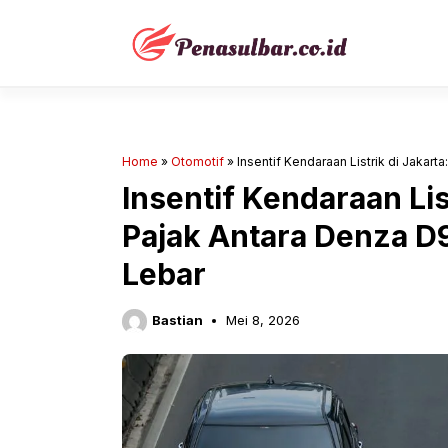
Langsung
ke
isi
Home
»
Otomotif
»
Insentif Kendaraan Listrik di Jakar
Insentif Kendaraan Lis
Pajak Antara Denza D
Lebar
Bastian
Mei 8, 2026