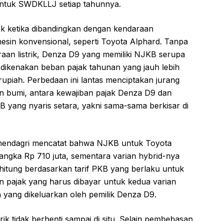
untuk SWDKLLJ setiap tahunnya.
ok ketika dibandingkan dengan kendaraan
in konvensional, seperti Toyota Alphard. Tanpa
araan listrik, Denza D9 yang memiliki NJKB serupa
dikenakan beban pajak tahunan yang jauh lebih
rupiah. Perbedaan ini lantas menciptakan jurang
dan bumi, antara kewajiban pajak Denza D9 dan
 yang nyaris setara, yakni sama-sama berkisar di
 Permendagri mencatat bahwa NJKB untuk Toyota
angka Rp 710 juta, sementara varian hybrid-nya
ihitung berdasarkan tarif PKB yang berlaku untuk
 pajak yang harus dibayar untuk kedua varian
 yang dikeluarkan oleh pemilik Denza D9.
rik tidak berhenti sampai di situ. Selain pembebasan