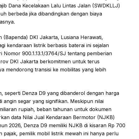
jib Dana Kecelakaan Lalu Lintas Jalan (SWDKLLJ)
auh berbeda jika dibandingkan dengan biaya
asnya.
(Bapenda) DKI Jakarta, Lusiana Herawati,
endaraan listrik berbasis baterai ini sejalan
i Nomor 900.1.13.1/3764/SJ tentang pemberian
prov DKI Jakarta berkomitmen untuk terus
ya mendorong transisi ke mobilitas yang lebih
um, seperti Denza D9 yang dibanderol dengan harga
adi angin segar yang signifikan. Meskipun nilai
miliaran rupiah, beban tahunan untuk dokumen
rkan data Nilai Jual Kendaraan Bermotor (NJKB)
hun 2026, Denza D9 memiliki NJKB di kisaran Rp 700
ajak, pemilik mobil listrik mewah ini hanya perlu