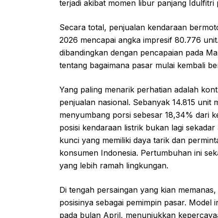
terjadi akibat momen libur panjang Idulfit
Secara total, penjualan kendaraan bermoto
2026 mencapai angka impresif 80.776 unit.
dibandingkan dengan pencapaian pada Maret
tentang bagaimana pasar mulai kembali ber
Yang paling menarik perhatian adalah kontri
penjualan nasional. Sebanyak 14.815 unit mo
menyumbang porsi sebesar 18,34% dari ke
posisi kendaraan listrik bukan lagi sekadar
kunci yang memiliki daya tarik dan permin
konsumen Indonesia. Pertumbuhan ini seka
yang lebih ramah lingkungan.
Di tengah persaingan yang kian memanas,
posisinya sebagai pemimpin pasar. Model in
pada bulan April, menunjukkan kepercaya