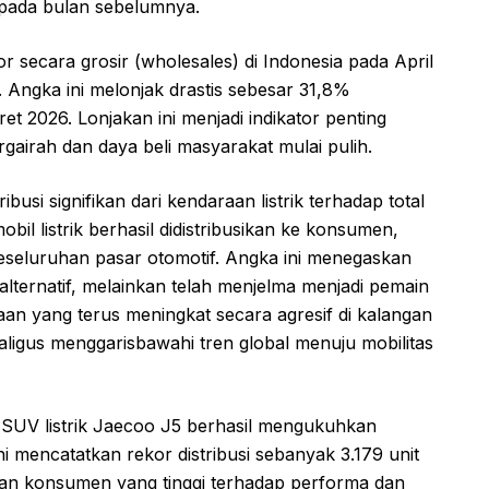
ri pada bulan sebelumnya.
r secara grosir (wholesales) di Indonesia pada April
 Angka ini melonjak drastis sebesar 31,8%
 2026. Lonjakan ini menjadi indikator penting
gairah dan daya beli masyarakat mulai pulih.
busi signifikan dari kendaraan listrik terhadap total
bil listrik berhasil didistribusikan ke konsumen,
seluruhan pasar otomotif. Angka ini menegaskan
 alternatif, melainkan telah menjelma menjadi pemain
taan yang terus meningkat secara agresif di kalangan
ligus menggarisbawahi tren global menuju mobilitas
 SUV listrik Jaecoo J5 berhasil mengukuhkan
i mencatatkan rekor distribusi sebanyak 3.179 unit
an konsumen yang tinggi terhadap performa dan