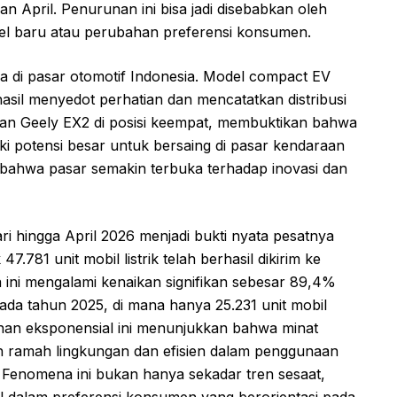
lan April. Penurunan ini bisa jadi disebabkan oleh
del baru atau perubahan preferensi konsumen.
 di pasar otomotif Indonesia. Model compact EV
asil menyedot perhatian dan mencatatkan distribusi
kan Geely EX2 di posisi keempat, membuktikan bahwa
iki potensi besar untuk bersaing di pasar kendaraan
n bahwa pasar semakin terbuka terhadap inovasi dan
ari hingga April 2026 menjadi bukti nyata pesatnya
.781 unit mobil listrik telah berhasil dikirim ke
a ini mengalami kenaikan signifikan sebesar 89,4%
da tahun 2025, di mana hanya 25.231 unit mobil
mbuhan eksponensial ini menunjukkan bahwa minat
h ramah lingkungan dan efisien dalam penggunaan
. Fenomena ini bukan hanya sekadar tren sesaat,
 dalam preferensi konsumen yang berorientasi pada