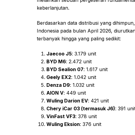
keberlanjutan.
Berdasarkan data distribusi yang dihimpun, b
Indonesia pada bulan April 2026, diurutkan
terbanyak hingga yang paling sedikit:
Jaecoo J5
: 3.179 unit
BYD M6
: 2.472 unit
BYD Sealion 07
: 1.617 unit
Geely EX2
: 1.042 unit
Denza D9
: 1.032 unit
AION V
: 449 unit
Wuling Darion EV
: 421 unit
Chery iCar 03 (termasuk J6)
: 391 uni
VinFast VF3
: 378 unit
Wuling Eksion
: 376 unit