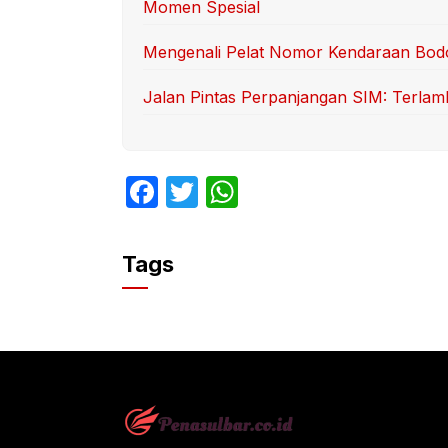
Momen Spesial
Mengenali Pelat Nomor Kendaraan Bod
Jalan Pintas Perpanjangan SIM: Terlamb
F
T
W
a
w
h
c
itt
at
Tags
e
er
s
b
A
o
p
o
p
k