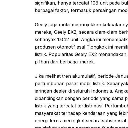
signifikan, hanya tercatat 108 unit pada bu
berbagai faktor, termasuk persaingan mo
Geely juga mulai menunjukkan kekuatannya
mereka, Geely EX2, secara diam-diam berh
sebanyak 1.042 unit. Angka ini menempat
produsen otomotif asal Tiongkok ini memil
listrik. Popularitas Geely EX2 menandaka
pilihan dari berbagai merek.
Jika melihat tren akumulatif, periode Janu
pertumbuhan pasar mobil listrik. Sebanyak 47
jaringan dealer di seluruh Indonesia. Angk
dibandingkan dengan periode yang sama pa
listrik yang tercatat terdistribusi. Pertu
masyarakat terhadap kendaraan yang lebi
energi terus meningkat secara substansial
melainkan sebuah pergeseran fundamental