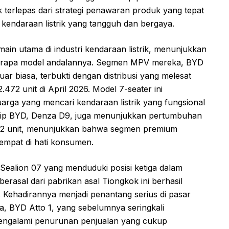
k terlepas dari strategi penawaran produk yang tepat
endaraan listrik yang tangguh dan bergaya.
main utama di industri kendaraan listrik, menunjukkan
erapa model andalannya. Segmen MPV mereka, BYD
ar biasa, terbukti dengan distribusi yang melesat
.472 unit di April 2026. Model 7-seater ini
arga yang mencari kendaraan listrik yang fungsional
ship BYD, Denza D9, juga menunjukkan pertumbuhan
.032 unit, menunjukkan bahwa segmen premium
tempat di hati konsumen.
Sealion 07 yang menduduki posisi ketiga dalam
a berasal dari pabrikan asal Tiongkok ini berhasil
t. Kehadirannya menjadi penantang serius di pasar
a, BYD Atto 1, yang sebelumnya seringkali
mengalami penurunan penjualan yang cukup