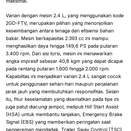
maksimal.
Varian dengan mesin 2.4 L, yang menggunakan kode
2GD-FTV, merupakan pilihan yang menonjolkan
keseimbangan antara tenaga dan efisiensi bahan
bakar. Mesin berkapasitas 2.393 cc ini mampu
menghasilkan daya hingga 149,6 PS pada putaran
3.400 rpm. Dari sisi torsi, mesin ini menawarkan
angka impresif sebesar 40,8 kgm yang dapat dicapai
pada rentang putaran 1.600 hingga 2.000 rpm.
Kapabilitas ini menjadikan varian 2.4 L sangat cocok
untuk penggunaan sehari-hari maupun perjalanan
jarak jauh yang membutuhkan responsifitas. Selain
itu, fitur keselamatan yang disematkan pada tipe ini
juga patut diacungi jempol, meliputi Hill Start Assist
(HSA) untuk membantu tanjakan, Emergency Brake
Signal (EBS) yang memberikan peringatan saat
pengereman mendadak, Trailer Sway Control (TSC)