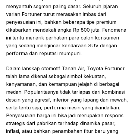
menyentuh segmen paling dasar. Seluruh jajaran
varian Fortuner turut merasakan imbas dari
penyesuaian ini, bahkan beberapa tipe premium
dikabarkan mendekati angka Rp 800 juta. Fenomena
ini tentu menarik perhatian para calon konsumen
yang sedang mengincar kendaraan SUV dengan
performa dan reputasi mumpuni.
Dalam lanskap otomotif Tanah Air, Toyota Fortuner
telah lama dikenal sebagai simbol kekuatan,
kenyamanan, dan kemampuan jelajah di berbagai
medan. Popularitasnya tidak terlepas dari kombinasi
desain yang agresif, interior yang lapang dan mewah,
serta tentu saja, performa mesin yang diandalkan.
Penyesuaian harga ini bisa jadi merupakan respons
strategis dari pabrikan terhadap dinamika pasar,
inflasi, atau bahkan penambahan fitur baru yang