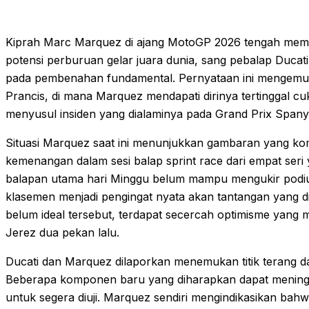
Kiprah Marc Marquez di ajang MotoGP 2026 tengah memasu
potensi perburuan gelar juara dunia, sang pebalap Ducat
pada pembenahan fundamental. Pernyataan ini mengemuka 
Prancis, di mana Marquez mendapati dirinya tertinggal c
menyusul insiden yang dialaminya pada Grand Prix Spanyo
Situasi Marquez saat ini menunjukkan gambaran yang ko
kemenangan dalam sesi balap sprint race dari empat seri 
balapan utama hari Minggu belum mampu mengukir podi
klasemen menjadi pengingat nyata akan tantangan yang di
belum ideal tersebut, terdapat secercah optimisme yang mu
Jerez dua pekan lalu.
Ducati dan Marquez dilaporkan menemukan titik terang
Beberapa komponen baru yang diharapkan dapat mening
untuk segera diuji. Marquez sendiri mengindikasikan bahw