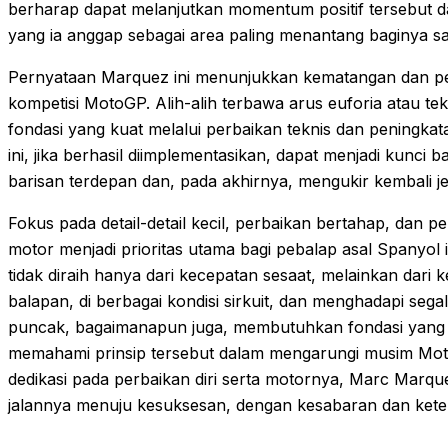
berharap dapat melanjutkan momentum positif tersebut d
yang ia anggap sebagai area paling menantang baginya saa
Pernyataan Marquez ini menunjukkan kematangan dan pe
kompetisi MotoGP. Alih-alih terbawa arus euforia atau t
fondasi yang kuat melalui perbaikan teknis dan peningkat
ini, jika berhasil diimplementasikan, dapat menjadi kunci 
barisan terdepan dan, pada akhirnya, mengukir kembali j
Fokus pada detail-detail kecil, perbaikan bertahap, da
motor menjadi prioritas utama bagi pebalap asal Spanyol i
tidak diraih hanya dari kecepatan sesaat, melainkan dari 
balapan, di berbagai kondisi sirkuit, dan menghadapi seg
puncak, bagaimanapun juga, membutuhkan fondasi yang
memahami prinsip tersebut dalam mengarungi musim Moto
dedikasi pada perbaikan diri serta motornya, Marc Marq
jalannya menuju kesuksesan, dengan kesabaran dan kete