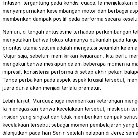
lintasan, tergantung pada kondisi cuaca. Ia menjelaskan
menyempurnakan keseimbangan motor dan berbagai aspek
memberikan dampak positif pada performa secara keselu
Namun, di tengah antusiasme terhadap perkembangan tek
menyatakan bahwa fokus utamanya bukanlah pada target
prioritas utama saat ini adalah mengatasi sejumlah kele
"Jujur saja, sebelum memikirkan kejuaraan, kita perlu me
mengakui bahwa meskipun dalam beberapa momen ia m
impresif, konsistensi performa di setiap akhir pekan bal
Tanpa perbaikan pada aspek-aspek krusial tersebut, me
juara dunia akan menjadi terlalu prematur.
Lebih lanjut, Marquez juga memberikan keterangan mengena
Ia menegaskan bahwa kecelakaan tersebut, meskipun ter
insiden yang singkat dan tidak memberikan dampak seri
kecelakaan tersebut sebagai momen pembelajaran yang berh
dilanjutkan pada hari Senin setelah balapan di Jerez s