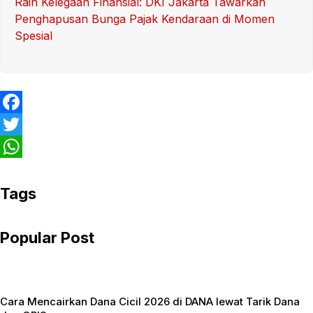
Raih Kelegaan Finansial: DKI Jakarta Tawarkan
Penghapusan Bunga Pajak Kendaraan di Momen
Spesial
F
a
T
c
w
W
e
i
h
Tags
b
t
a
Popular Post
o
t
t
o
e
s
k
r
A
Cara Mencairkan Dana Cicil 2026 di DANA lewat Tarik Dana
p