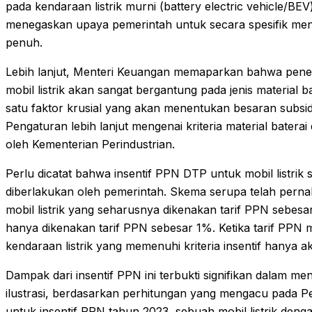
pada kendaraan listrik murni (battery electric vehicle/BE
menegaskan upaya pemerintah untuk secara spesifik mendor
penuh.
Lebih lanjut, Menteri Keuangan memaparkan bahwa pene
mobil listrik akan sangat bergantung pada jenis material b
satu faktor krusial yang akan menentukan besaran subsidi
Pengaturan lebih lanjut mengenai kriteria material batera
oleh Kementerian Perindustrian.
Perlu dicatat bahwa insentif PPN DTP untuk mobil listrik
diberlakukan oleh pemerintah. Skema serupa telah pernah
mobil listrik yang seharusnya dikenakan tarif PPN sebesa
hanya dikenakan tarif PPN sebesar 1%. Ketika tarif PPN
kendaraan listrik yang memenuhi kriteria insentif hanya 
Dampak dari insentif PPN ini terbukti signifikan dalam men
ilustrasi, berdasarkan perhitungan yang mengacu pada 
untuk insentif PPN tahun 2023, sebuah mobil listrik deng