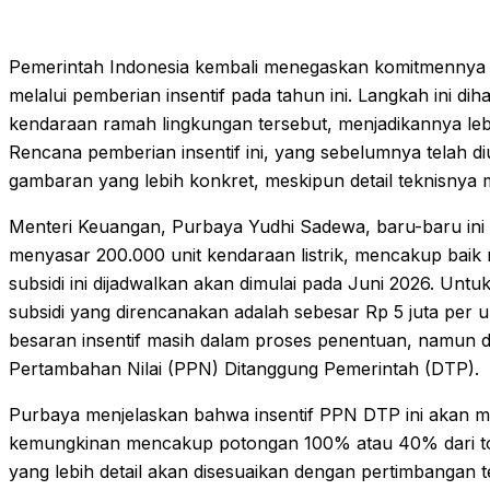
Pemerintah Indonesia kembali menegaskan komitmennya u
melalui pemberian insentif pada tahun ini. Langkah ini d
kendaraan ramah lingkungan tersebut, menjadikannya lebi
Rencana pemberian insentif ini, yang sebelumnya telah 
gambaran yang lebih konkret, meskipun detail teknisnya ma
Menteri Keuangan, Purbaya Yudhi Sadewa, baru-baru ini
menyasar 200.000 unit kendaraan listrik, mencakup bai
subsidi ini dijadwalkan akan dimulai pada Juni 2026. Untu
subsidi yang direncanakan adalah sebesar Rp 5 juta per uni
besaran insentif masih dalam proses penentuan, namun d
Pertambahan Nilai (PPN) Ditanggung Pemerintah (DTP).
Purbaya menjelaskan bahwa insentif PPN DTP ini akan me
kemungkinan mencakup potongan 100% atau 40% dari to
yang lebih detail akan disesuaikan dengan pertimbangan t