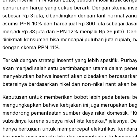
penurunan harga yang cukup berarti. Dengan skema inse
sebesar Rp 3 juta, dibandingkan dengan tarif normal yan
asumsi PPN 10% dan harga jual Rp 300 juta sebagai das
menjadi Rp 33 juta dan PPN 12% menjadi Rp 36 juta). De
dinikmati konsumen bisa mencapai puluhan juta rupiah, b
dengan skema PPN 11%.
Terkait dengan strategi insentif yang lebih spesifik, Purb
akan menjadi salah satu pertimbangan utama dalam penentu
menyebutkan bahwa insentif akan dibedakan berdasarkan 
baterainya berdasarkan nikel dan non-nikel nanti akan b
Keputusan untuk memberikan bobot lebih pada baterai be
mengungkapkan bahwa kebijakan ini juga merupakan bagi
mendorong pemanfaatan sumber daya nikel domestik. "Ken
subsidinya karena supaya nikel kita kepakai," jelasnya. D
hanya bertujuan untuk mempercepat elektrifikasi kendara
berganda pada industri hilir dan pemanfaatan kekayaan a