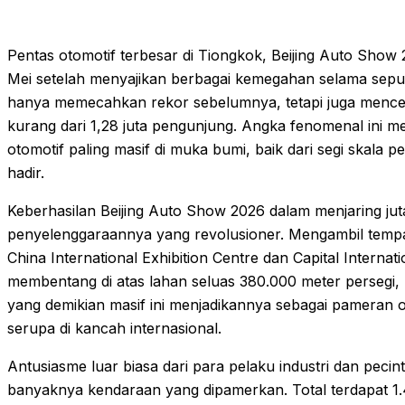
Pentas otomotif terbesar di Tiongkok, Beijing Auto Show 
Mei setelah menyajikan berbagai kemegahan selama sepuluh
hanya memecahkan rekor sebelumnya, tetapi juga mencet
kurang dari 1,28 juta pengunjung. Angka fenomenal ini 
otomotif paling masif di muka bumi, baik dari segi skal
hadir.
Keberhasilan Beijing Auto Show 2026 dalam menjaring jut
penyelenggaraannya yang revolusioner. Mengambil tempat 
China International Exhibition Centre dan Capital Internati
membentang di atas lahan seluas 380.000 meter persegi
yang demikian masif ini menjadikannya sebagai pameran o
serupa di kancah internasional.
Antusiasme luar biasa dari para pelaku industri dan pecinta 
banyaknya kendaraan yang dipamerkan. Total terdapat 1.