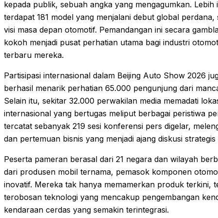
kepada publik, sebuah angka yang mengagumkan. Lebih ist
terdapat 181 model yang menjalani debut global perdana
visi masa depan otomotif. Pemandangan ini secara gambla
kokoh menjadi pusat perhatian utama bagi industri otomot
terbaru mereka.
Partisipasi internasional dalam Beijing Auto Show 2026 ju
berhasil menarik perhatian 65.000 pengunjung dari manca
Selain itu, sekitar 32.000 perwakilan media memadati loka
internasional yang bertugas meliput berbagai peristiwa p
tercatat sebanyak 219 sesi konferensi pers digelar, melen
dan pertemuan bisnis yang menjadi ajang diskusi strategis
Peserta pameran berasal dari 21 negara dan wilayah ber
dari produsen mobil ternama, pemasok komponen otomoti
inovatif. Mereka tak hanya memamerkan produk terkini, t
terobosan teknologi yang mencakup pengembangan kenda
kendaraan cerdas yang semakin terintegrasi.