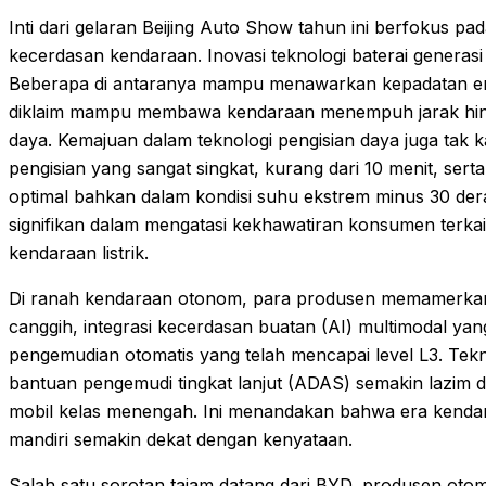
Inti dari gelaran Beijing Auto Show tahun ini berfokus pada
kecerdasan kendaraan. Inovasi teknologi baterai generasi
Beberapa di antaranya mampu menawarkan kepadatan e
diklaim mampu membawa kendaraan menempuh jarak hingga
daya. Kemajuan dalam teknologi pengisian daya juga tak 
pengisian yang sangat singkat, kurang dari 10 menit, se
optimal bahkan dalam kondisi suhu ekstrem minus 30 dera
signifikan dalam mengatasi kekhawatiran konsumen terka
kendaraan listrik.
Di ranah kendaraan otonom, para produsen memamerkan 
canggih, integrasi kecerdasan buatan (AI) multimodal ya
pengemudian otomatis yang telah mencapai level L3. Tekn
bantuan pengemudi tingkat lanjut (ADAS) semakin lazi
mobil kelas menengah. Ini menandakan bahwa era kenda
mandiri semakin dekat dengan kenyataan.
Salah satu sorotan tajam datang dari BYD, produsen otom