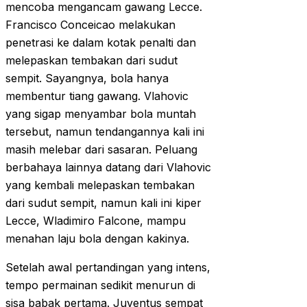
mencoba mengancam gawang Lecce.
Francisco Conceicao melakukan
penetrasi ke dalam kotak penalti dan
melepaskan tembakan dari sudut
sempit. Sayangnya, bola hanya
membentur tiang gawang. Vlahovic
yang sigap menyambar bola muntah
tersebut, namun tendangannya kali ini
masih melebar dari sasaran. Peluang
berbahaya lainnya datang dari Vlahovic
yang kembali melepaskan tembakan
dari sudut sempit, namun kali ini kiper
Lecce, Wladimiro Falcone, mampu
menahan laju bola dengan kakinya.
Setelah awal pertandingan yang intens,
tempo permainan sedikit menurun di
sisa babak pertama. Juventus sempat