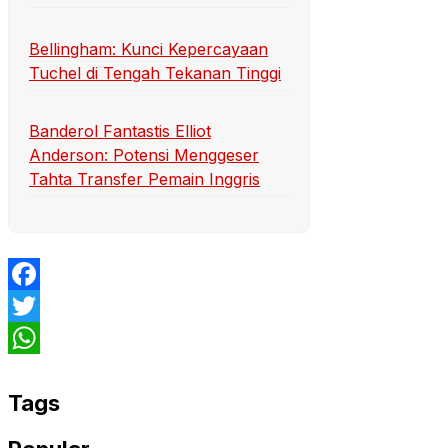
Bellingham: Kunci Kepercayaan
Tuchel di Tengah Tekanan Tinggi
Banderol Fantastis Elliot
Anderson: Potensi Menggeser
Tahta Transfer Pemain Inggris
Facebook
Twitter
WhatsApp
Tags