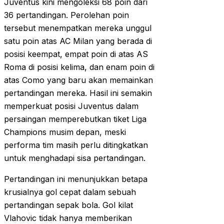
Juventus kini mengoleksi 68 poin dari
36 pertandingan. Perolehan poin
tersebut menempatkan mereka unggul
satu poin atas AC Milan yang berada di
posisi keempat, empat poin di atas AS
Roma di posisi kelima, dan enam poin di
atas Como yang baru akan memainkan
pertandingan mereka. Hasil ini semakin
memperkuat posisi Juventus dalam
persaingan memperebutkan tiket Liga
Champions musim depan, meski
performa tim masih perlu ditingkatkan
untuk menghadapi sisa pertandingan.
Pertandingan ini menunjukkan betapa
krusialnya gol cepat dalam sebuah
pertandingan sepak bola. Gol kilat
Vlahovic tidak hanya memberikan