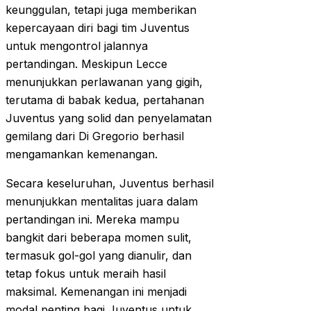
keunggulan, tetapi juga memberikan
kepercayaan diri bagi tim Juventus
untuk mengontrol jalannya
pertandingan. Meskipun Lecce
menunjukkan perlawanan yang gigih,
terutama di babak kedua, pertahanan
Juventus yang solid dan penyelamatan
gemilang dari Di Gregorio berhasil
mengamankan kemenangan.
Secara keseluruhan, Juventus berhasil
menunjukkan mentalitas juara dalam
pertandingan ini. Mereka mampu
bangkit dari beberapa momen sulit,
termasuk gol-gol yang dianulir, dan
tetap fokus untuk meraih hasil
maksimal. Kemenangan ini menjadi
modal penting bagi Juventus untuk