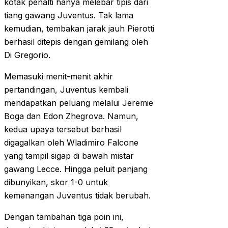
kotak penalti hanya melebar tipis dari
tiang gawang Juventus. Tak lama
kemudian, tembakan jarak jauh Pierotti
berhasil ditepis dengan gemilang oleh
Di Gregorio.
Memasuki menit-menit akhir
pertandingan, Juventus kembali
mendapatkan peluang melalui Jeremie
Boga dan Edon Zhegrova. Namun,
kedua upaya tersebut berhasil
digagalkan oleh Wladimiro Falcone
yang tampil sigap di bawah mistar
gawang Lecce. Hingga peluit panjang
dibunyikan, skor 1-0 untuk
kemenangan Juventus tidak berubah.
Dengan tambahan tiga poin ini,