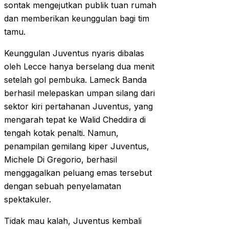
sontak mengejutkan publik tuan rumah
dan memberikan keunggulan bagi tim
tamu.
Keunggulan Juventus nyaris dibalas
oleh Lecce hanya berselang dua menit
setelah gol pembuka. Lameck Banda
berhasil melepaskan umpan silang dari
sektor kiri pertahanan Juventus, yang
mengarah tepat ke Walid Cheddira di
tengah kotak penalti. Namun,
penampilan gemilang kiper Juventus,
Michele Di Gregorio, berhasil
menggagalkan peluang emas tersebut
dengan sebuah penyelamatan
spektakuler.
Tidak mau kalah, Juventus kembali