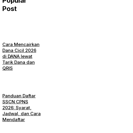
Popular
Post
Cara Mencairkan
Dana Cicil 2026
di DANA lewat
Tarik Dana dan
QRIS
Panduan Daftar
SSCN CPNS
2026: Syarat,
Jadwal, dan Cara
Mendaftar