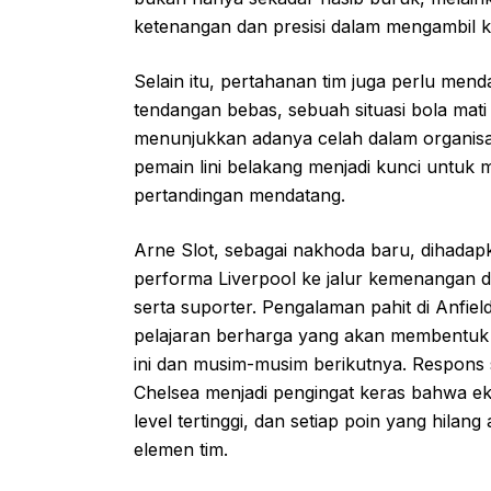
ketenangan dan presisi dalam mengambil 
Selain itu, pertahanan tim juga perlu men
tendangan bebas, sebuah situasi bola mati 
menunjukkan adanya celah dalam organisas
pemain lini belakang menjadi kunci untuk 
pertandingan mendatang.
Arne Slot, sebagai nakhoda baru, dihada
performa Liverpool ke jalur kemenangan 
serta suporter. Pengalaman pahit di Anfield
pelajaran berharga yang akan membentuk f
ini dan musim-musim berikutnya. Respons 
Chelsea menjadi pengingat keras bahwa eks
level tertinggi, dan setiap poin yang hila
elemen tim.