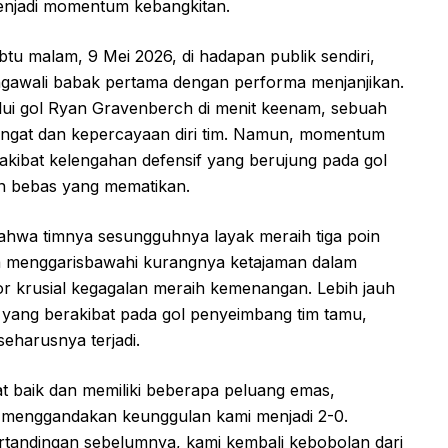
menjadi momentum kebangkitan.
tu malam, 9 Mei 2026, di hadapan publik sendiri,
ngawali babak pertama dengan performa menjanjikan.
alui gol Ryan Gravenberch di menit keenam, sebuah
angat dan kepercayaan diri tim. Namun, momentum
 akibat kelengahan defensif yang berujung pada gol
n bebas yang mematikan.
ahwa timnya sesungguhnya layak meraih tiga poin
a menggarisbawahi kurangnya ketajaman dalam
tor krusial kegagalan meraih kemenangan. Lebih jauh
yang berakibat pada gol penyeimbang tim tamu,
eharusnya terjadi.
t baik dan memiliki beberapa peluang emas,
is menggandakan keunggulan kami menjadi 2-0.
ertandingan sebelumnya, kami kembali kebobolan dari