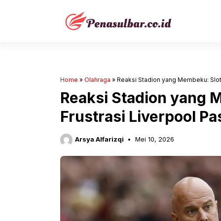
Langsung
ke
isi
Home
»
Olahraga
»
Reaksi Stadion yang Membeku: Slot P
Reaksi Stadion yang 
Frustrasi Liverpool Pa
Arsya Alfarizqi
Mei 10, 2026