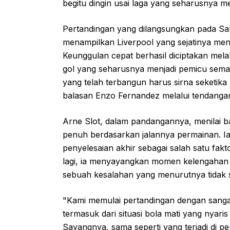
begitu dingin usai laga yang seharusnya 
Pertandingan yang dilangsungkan pada Sab
menampilkan Liverpool yang sejatinya me
Keunggulan cepat berhasil diciptakan mel
gol yang seharusnya menjadi pemicu sem
yang telah terbangun harus sirna seketika
balasan Enzo Fernandez melalui tendanga
Arne Slot, dalam pandangannya, menilai b
penuh berdasarkan jalannya permainan. I
penyelesaian akhir sebagai salah satu fak
lagi, ia menyayangkan momen kelengahan 
sebuah kesalahan yang menurutnya tidak s
"Kami memulai pertandingan dengan sanga
termasuk dari situasi bola mati yang nyar
Sayangnya, sama seperti yang terjadi di p