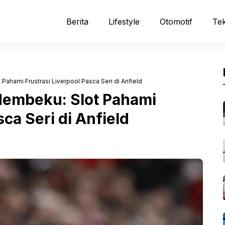
Berita
Lifestyle
Otomotif
Tek
ahami Frustrasi Liverpool Pasca Seri di Anfield
Membeku: Slot Pahami
sca Seri di Anfield