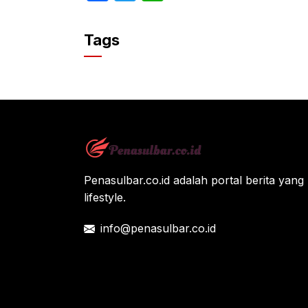
a
w
h
c
itt
at
Tags
e
er
s
b
A
o
p
o
p
k
Penasulbar.co.id adalah portal berita yang 
lifestyle.
info@penasulbar.co.id