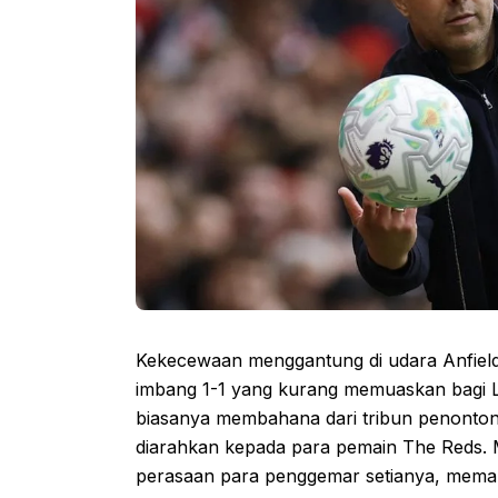
Kekecewaan menggantung di udara Anfield k
imbang 1-1 yang kurang memuaskan bagi L
biasanya membahana dari tribun penonton 
diarahkan kepada para pemain The Reds. 
perasaan para penggemar setianya, mema