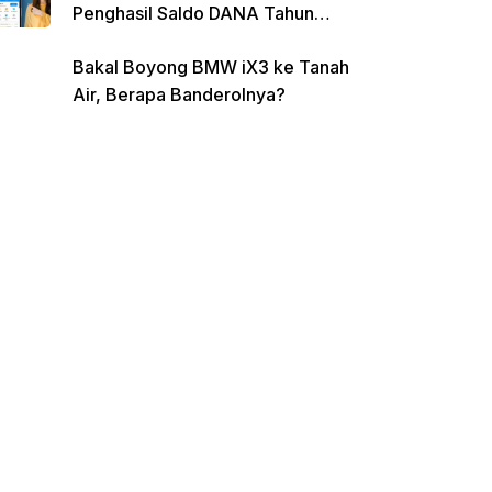
Penghasil Saldo DANA Tahun
2026
Bakal Boyong BMW iX3 ke Tanah
Air, Berapa Banderolnya?