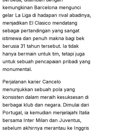
kemungkinan Barcelona mengunci
gelar La Liga di hadapan rival abadinya,
menjadikan El Clasico mendatang
sebagai pertandingan yang sangat
istimewa dan penuh makna bagi bek
berusia 31 tahun tersebut. Ia tidak
hanya bermain untuk tim, tetapi juga
untuk sebuah pencapaian pribadi yang
monumental.
Perjalanan karier Cancelo
menunjukkan sebuah pola yang
konsisten dalam meraih kesuksesan di
berbagai klub dan negara. Dimulai dari
Portugal, ia kemudian menjelajahi Italia
bersama Inter Milan dan Juventus,
sebelum akhirnya merantau ke Inggris