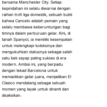
bersama Manchester City. Setiap
kepindahan ini selalu diwarnai dengan
raihan trofi liga domestik, sebuah bukti
bahwa Cancelo adalah pemain yang
selalu membawa keberuntungan bagi
timnya dalam perburuan gelar. Kini, di
tanah Spanyol, ia memiliki kesempatan
untuk melengkapi koleksinya dan
mengukuhkan statusnya sebagai salah
satu bek sayap paling sukses di era
modern. Ambisi ini, yang berpadu
dengan tekad Barcelona untuk
memastikan gelar juara, menjadikan El
Clasico mendatang sebagai sebuah
momen yang layak untuk dinanti dan
disaksikan.