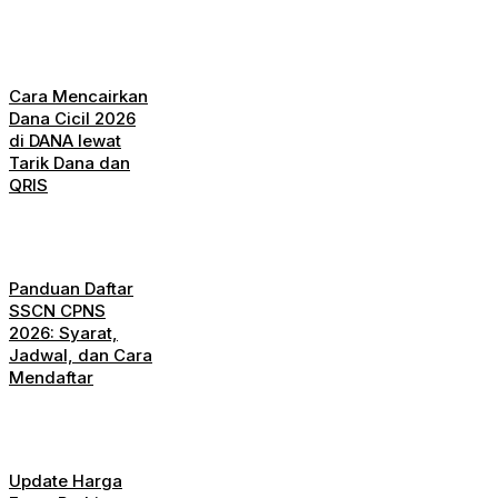
Cara Mencairkan
Dana Cicil 2026
di DANA lewat
Tarik Dana dan
QRIS
Panduan Daftar
SSCN CPNS
2026: Syarat,
Jadwal, dan Cara
Mendaftar
Update Harga