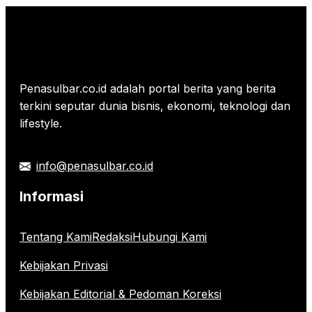
Penasulbar.co.id adalah portal berita yang berita
terkini seputar dunia bisnis, ekonomi, teknologi dan
lifestyle.
info@penasulbar.co.id
Informasi
Tentang Kami
Redaksi
Hubungi Kami
Kebijakan Privasi
Kebijakan Editorial & Pedoman Koreksi