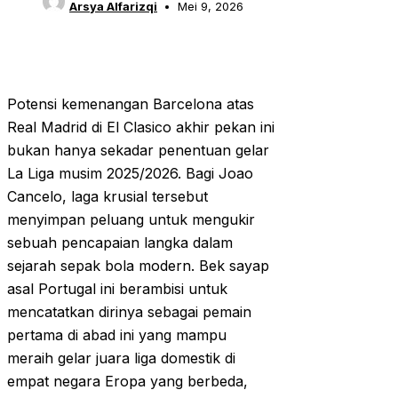
Arsya Alfarizqi
Mei 9, 2026
Potensi kemenangan Barcelona atas
Real Madrid di El Clasico akhir pekan ini
bukan hanya sekadar penentuan gelar
La Liga musim 2025/2026. Bagi Joao
Cancelo, laga krusial tersebut
menyimpan peluang untuk mengukir
sebuah pencapaian langka dalam
sejarah sepak bola modern. Bek sayap
asal Portugal ini berambisi untuk
mencatatkan dirinya sebagai pemain
pertama di abad ini yang mampu
meraih gelar juara liga domestik di
empat negara Eropa yang berbeda,