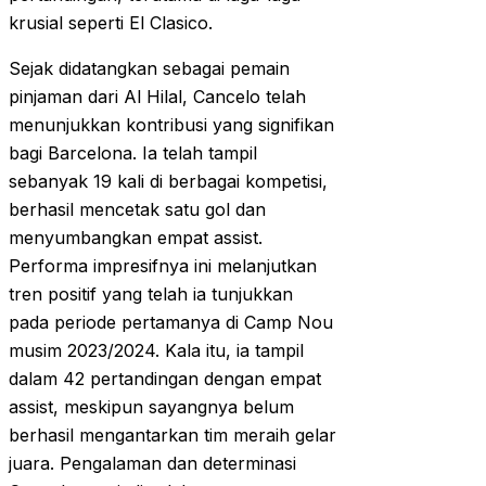
krusial seperti El Clasico.
Sejak didatangkan sebagai pemain
pinjaman dari Al Hilal, Cancelo telah
menunjukkan kontribusi yang signifikan
bagi Barcelona. Ia telah tampil
sebanyak 19 kali di berbagai kompetisi,
berhasil mencetak satu gol dan
menyumbangkan empat assist.
Performa impresifnya ini melanjutkan
tren positif yang telah ia tunjukkan
pada periode pertamanya di Camp Nou
musim 2023/2024. Kala itu, ia tampil
dalam 42 pertandingan dengan empat
assist, meskipun sayangnya belum
berhasil mengantarkan tim meraih gelar
juara. Pengalaman dan determinasi