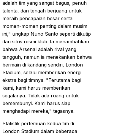
adalah tim yang sangat bagus, penuh
talenta, dan tengah berjuang untuk
meraih pencapaian besar serta
momen-momen penting dalam musim
ini," ungkap Nuno Santo seperti dikutip
dari situs resmi klub. Ia menambahkan
bahwa Arsenal adalah rival yang
tangguh, namun ia menekankan bahwa
bermain di kandang sendiri, London
Stadium, selalu memberikan energi
ekstra bagi timnya. "Terutama bagi
kami, kami harus memberikan
segalanya. Tidak ada ruang untuk
bersembunyi. Kami harus siap
menghadapi mereka," tegasnya.
Statistik pertemuan kedua tim di
London Stadium dalam beberapa