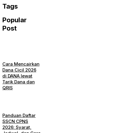
Tags
Popular
Post
Cara Mencairkan
Dana Cicil 2026
di DANA lewat
Tarik Dana dan
QRIS
Panduan Daftar
SSCN CPNS
2026: Syarat,