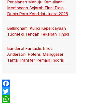
Perjalanan Menuju Kemuliaan:
Membedah Sejarah Final Piala
Dunia Para Kandidat Juara 2026
Bellingham: Kunci Kepercayaan
Tuchel di Tengah Tekanan Tinggi
Banderol Fantastis Elliot
Anderson: Potensi Menggeser
Tahta Transfer Pemain Inggris
Facebook
Twitter
WhatsApp