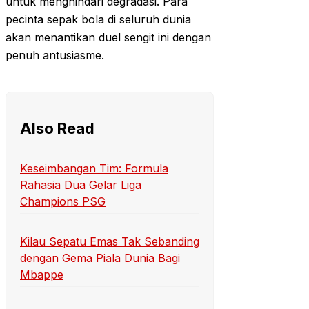
untuk menghindari degradasi. Para
pecinta sepak bola di seluruh dunia
akan menantikan duel sengit ini dengan
penuh antusiasme.
Also Read
Keseimbangan Tim: Formula
Rahasia Dua Gelar Liga
Champions PSG
Kilau Sepatu Emas Tak Sebanding
dengan Gema Piala Dunia Bagi
Mbappe