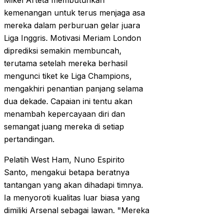
Mikel Arteta membutuhkan
kemenangan untuk terus menjaga asa
mereka dalam perburuan gelar juara
Liga Inggris. Motivasi Meriam London
diprediksi semakin membuncah,
terutama setelah mereka berhasil
mengunci tiket ke Liga Champions,
mengakhiri penantian panjang selama
dua dekade. Capaian ini tentu akan
menambah kepercayaan diri dan
semangat juang mereka di setiap
pertandingan.
Pelatih West Ham, Nuno Espirito
Santo, mengakui betapa beratnya
tantangan yang akan dihadapi timnya.
Ia menyoroti kualitas luar biasa yang
dimiliki Arsenal sebagai lawan. "Mereka