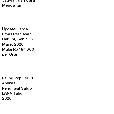
Jadwal, dan Cara
Mendaftar
Update Harga
Emas Perhiasan
Hari Ini, Senin 16
Maret 2026:
Mulai Rp 484.000
per Gram
Paling Populer! 8
Aplikasi
Penghasil Saldo
DANA Tahun
2026