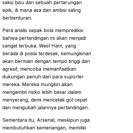
saksi bisu dari sebuah pertarungan
epik, di mana asa dan ambisi saling
berbenturan.
Para analis sepak bola memprediksi
bahwa pertandingan ini akan menjadi
sangat terbuka. West Ham, yang
berada di posisi terdesak, kemungkinan
akan bermain dengan tempo tinggi dan
agresif, mencoba memanfaatkan
dukungan penuh dari para suporter
mereka. Mereka mungkin akan
mengambil risiko lebih besar dalam
menyerang, demi mencetak gol cepat
dan mengubah jalannya pertandingan.
Sementara itu, Arsenal, meskipun juga
membutuhkan kemenangan, memiliki