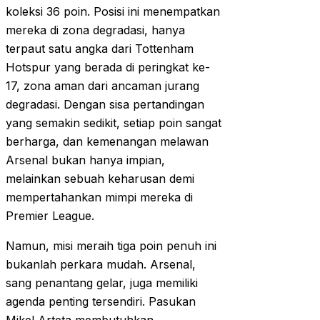
koleksi 36 poin. Posisi ini menempatkan
mereka di zona degradasi, hanya
terpaut satu angka dari Tottenham
Hotspur yang berada di peringkat ke-
17, zona aman dari ancaman jurang
degradasi. Dengan sisa pertandingan
yang semakin sedikit, setiap poin sangat
berharga, dan kemenangan melawan
Arsenal bukan hanya impian,
melainkan sebuah keharusan demi
mempertahankan mimpi mereka di
Premier League.
Namun, misi meraih tiga poin penuh ini
bukanlah perkara mudah. Arsenal,
sang penantang gelar, juga memiliki
agenda penting tersendiri. Pasukan