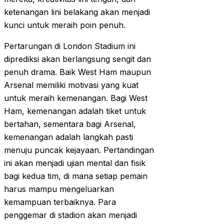
ketenangan lini belakang akan menjadi
kunci untuk meraih poin penuh.
Pertarungan di London Stadium ini
diprediksi akan berlangsung sengit dan
penuh drama. Baik West Ham maupun
Arsenal memiliki motivasi yang kuat
untuk meraih kemenangan. Bagi West
Ham, kemenangan adalah tiket untuk
bertahan, sementara bagi Arsenal,
kemenangan adalah langkah pasti
menuju puncak kejayaan. Pertandingan
ini akan menjadi ujian mental dan fisik
bagi kedua tim, di mana setiap pemain
harus mampu mengeluarkan
kemampuan terbaiknya. Para
penggemar di stadion akan menjadi