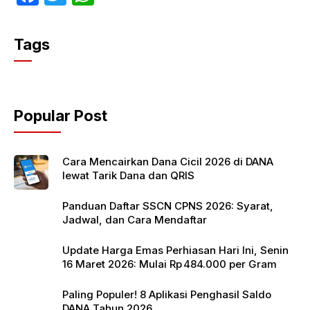
a
w
h
c
itt
at
Tags
e
er
s
b
A
o
p
Popular Post
o
p
k
Cara Mencairkan Dana Cicil 2026 di DANA
lewat Tarik Dana dan QRIS
Panduan Daftar SSCN CPNS 2026: Syarat,
Jadwal, dan Cara Mendaftar
Update Harga Emas Perhiasan Hari Ini, Senin
16 Maret 2026: Mulai Rp 484.000 per Gram
Paling Populer! 8 Aplikasi Penghasil Saldo
DANA Tahun 2026