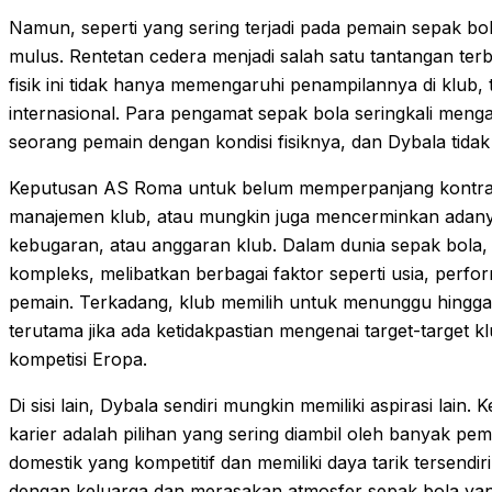
Namun, seperti yang sering terjadi pada pemain sepak bola
mulus. Rentetan cedera menjadi salah satu tantangan terb
fisik ini tidak hanya memengaruhi penampilannya di klub, 
internasional. Para pengamat sepak bola seringkali men
seorang pemain dengan kondisi fisiknya, dan Dybala tidak 
Keputusan AS Roma untuk belum memperpanjang kontrak D
manajemen klub, atau mungkin juga mencerminkan adanya
kebugaran, atau anggaran klub. Dalam dunia sepak bola,
kompleks, melibatkan berbagai faktor seperti usia, perfor
pemain. Terkadang, klub memilih untuk menunggu hingg
terutama jika ada ketidakpastian mengenai target-target kl
kompetisi Eropa.
Di sisi lain, Dybala sendiri mungkin memiliki aspirasi lain
karier adalah pilihan yang sering diambil oleh banyak pema
domestik yang kompetitif dan memiliki daya tarik tersendir
dengan keluarga dan merasakan atmosfer sepak bola yan