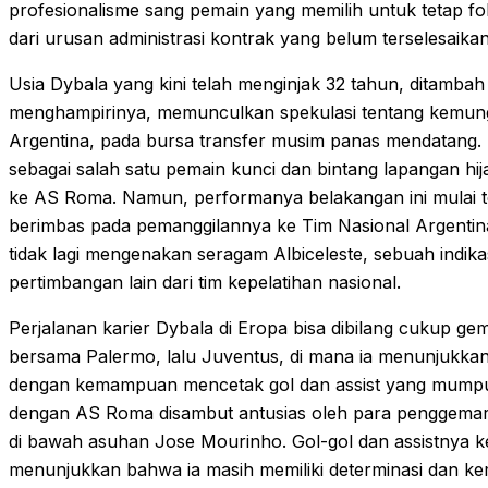
profesionalisme sang pemain yang memilih untuk tetap fo
dari urusan administrasi kontrak yang belum terselesaikan
Usia Dybala yang kini telah menginjak 32 tahun, ditamba
menghampirinya, memunculkan spekulasi tentang kemung
Argentina, pada bursa transfer musim panas mendatang.
sebagai salah satu pemain kunci dan bintang lapangan hi
ke AS Roma. Namun, performanya belakangan ini mulai te
berimbas pada pemanggilannya ke Tim Nasional Argentin
tidak lagi mengenakan seragam Albiceleste, sebuah indi
pertimbangan lain dari tim kepelatihan nasional.
Perjalanan karier Dybala di Eropa bisa dibilang cukup g
bersama Palermo, lalu Juventus, di mana ia menunjukkan 
dengan kemampuan mencetak gol dan assist yang mumpu
dengan AS Roma disambut antusias oleh para penggemar, 
di bawah asuhan Jose Mourinho. Gol-gol dan assistnya
menunjukkan bahwa ia masih memiliki determinasi dan kem