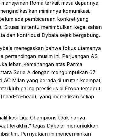
i manajemen Roma terkait masa depannya,
engindikasikan minimnya komunikasi.
i belum ada pembicaraan konkret yang
 Situasi ini tentu menimbulkan kegelisahan
a dan kontribusi Dybala sejak bergabung.
 Dybala menegaskan bahwa fokus utamanya
isa pertandingan musim ini. Perjuangan AS
ka lebar. Kemenangan atas Parma
entara Serie A dengan mengumpulkan 67
dari AC Milan yang berada di urutan keempat,
tarklub paling prestisius di Eropa tersebut.
 (head-to-head), yang menjadikan setiap
alifikasi Liga Champions tidak hanya
saat terakhir," tegas Dybala, menunjukkan
bisi tim. Pernyataan ini mencerminkan