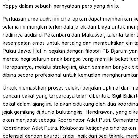
Yoppy dalam sebuah pernyataan pers yang dirilis.
Perluasan area audisi ini diharapkan dapat memberikan k
selama ini mungkin terkendala jarak dan biaya untuk mengi
hadirnya audisi di Pekanbaru dan Makassar, talenta-talent
kesempatan emas untuk bersaing dan membuktikan diri t
Pulau Jawa. Hal ini sejalan dengan filosofi PB Djarum y
merata bagi seluruh anak bangsa yang memiliki bakat luar 
Harapannya, melalui strategi ini, akan semakin banyak bib
dibina secara profesional untuk kemudian mengharumkan 
Untuk memastikan proses seleksi berjalan optimal dan meng
pencari bakat yang terpercaya telah dibentuk. Sigit Bidi
bakat dalam ajang ini. Ia akan didukung oleh dua koordi
jejak gemilang di dunia bulutangkis. Hendrawan, yang dike
akan menjabat sebagai Koordinator Atlet Putri. Sementar
Koordinator Atlet Putra. Kolaborasi ketiganya diharapkan 
potensial dengan akurasi tinggi, baik dari segi teknik, 