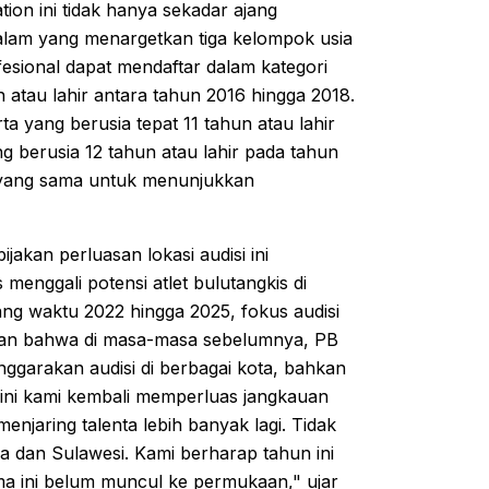
ion ini tidak hanya sekadar ajang
alam yang menargetkan tiga kelompok usia
esional dapat mendaftar dalam kategori
n atau lahir antara tahun 2016 hingga 2018.
rta yang berusia tepat 11 tahun atau lahir
ng berusia 12 tahun atau lahir pada tahun
n yang sama untuk menunjukkan
akan perluasan lokasi audisi ini
enggali potensi atlet bulutangkis di
ng waktu 2022 hingga 2025, fokus audisi
an bahwa di masa-masa sebelumnya, PB
nggarakan audisi di berbagai kota, bahkan
n ini kami kembali memperluas jangkauan
njaring talenta lebih banyak lagi. Tidak
a dan Sulawesi. Kami berharap tahun ini
a ini belum muncul ke permukaan," ujar