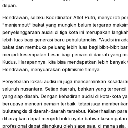
depan.
Hendrawan, selaku Koordinator Atlet Putri, menyoroti pen
"menjemput" bakat yang mungkin belum tergarap maksi
penyelenggaraan audisi di tiga kota ini merupakan langk
lebih luas bagi generasi baru pebulutangkis. "Audisi ini 
bakat dan membuka peluang lebih luas bagi bibit-bibit baru. 
menjadi kesempatan besar bagi pemain di daerah yang m
Kudus. Harapannya, kita bisa mendapatkan lebih banyak t
Hendrawan, menyuarakan optimisme timnya.
Penyebaran lokasi audisi ini juga mencerminkan kesadara
seluruh nusantara. Setiap daerah, bahkan yang terpencil 
yang siap diasah. Dengan kehadiran audisi di kota-kota 
berupaya mencari pemain terbaik, tetapi juga memberikan 
bulutangkis di daerah-daerah tersebut. Keberhasilan para at
diharapkan dapat menjadi bukti nyata bahwa kesempatan 
profesional dapat dijangkau oleh siapa saja, di mana saja,