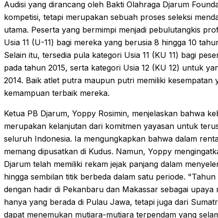
Audisi yang dirancang oleh Bakti Olahraga Djarum Foundat
kompetisi, tetapi merupakan sebuah proses seleksi mend
utama. Peserta yang bermimpi menjadi pebulutangkis prof
Usia 11 (U-11) bagi mereka yang berusia 8 hingga 10 tahu
Selain itu, tersedia pula kategori Usia 11 (KU 11) bagi pese
pada tahun 2015, serta kategori Usia 12 (KU 12) untuk ya
2014. Baik atlet putra maupun putri memiliki kesempata
kemampuan terbaik mereka.
Ketua PB Djarum, Yoppy Rosimin, menjelaskan bahwa kebij
merupakan kelanjutan dari komitmen yayasan untuk terus m
seluruh Indonesia. Ia mengungkapkan bahwa dalam renta
memang dipusatkan di Kudus. Namun, Yoppy mengingatk
Djarum telah memiliki rekam jejak panjang dalam menyele
hingga sembilan titik berbeda dalam satu periode. "Tahu
dengan hadir di Pekanbaru dan Makassar sebagai upaya me
hanya yang berada di Pulau Jawa, tetapi juga dari Sumatr
dapat menemukan mutiara-mutiara terpendam yang selam