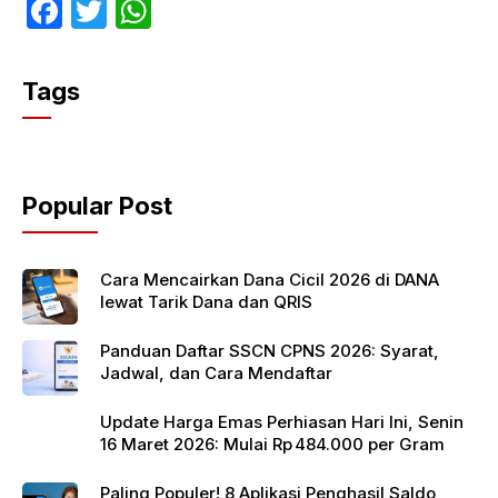
F
T
W
a
w
h
c
itt
at
Tags
e
er
s
b
A
o
p
Popular Post
o
p
k
Cara Mencairkan Dana Cicil 2026 di DANA
lewat Tarik Dana dan QRIS
Panduan Daftar SSCN CPNS 2026: Syarat,
Jadwal, dan Cara Mendaftar
Update Harga Emas Perhiasan Hari Ini, Senin
16 Maret 2026: Mulai Rp 484.000 per Gram
Paling Populer! 8 Aplikasi Penghasil Saldo