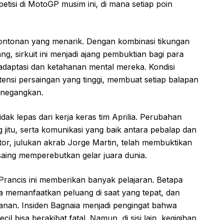
etisi di MotoGP musim ini, di mana setiap poin
 tontonan yang menarik. Dengan kombinasi tikungan
, sirkuit ini menjadi ajang pembuktian bagi para
aptasi dan ketahanan mental mereka. Kondisi
 tensi persaingan yang tinggi, membuat setiap balapan
enegangkan.
idak lepas dari kerja keras tim Aprilia. Perubahan
g jitu, serta komunikasi yang baik antara pebalap dan
ator, julukan akrab Jorge Martin, telah membuktikan
saing memperebutkan gelar juara dunia.
rancis ini memberikan banyak pelajaran. Betapa
a memanfaatkan peluang di saat yang tepat, dan
kanan. Insiden Bagnaia menjadi pengingat bahwa
l bisa berakibat fatal. Namun, di sisi lain, kegigihan