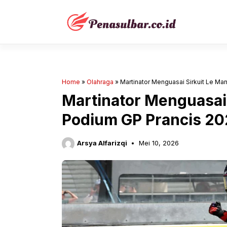
Langsung
ke
isi
Home
»
Olahraga
»
Martinator Menguasai Sirkuit Le Ma
Martinator Menguasai 
Podium GP Prancis 2
Arsya Alfarizqi
Mei 10, 2026