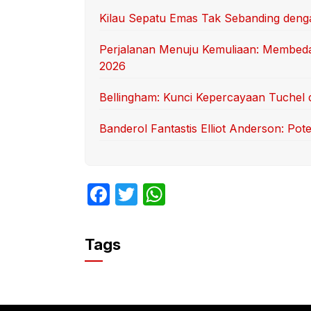
Kilau Sepatu Emas Tak Sebanding deng
Perjalanan Menuju Kemuliaan: Membedah
2026
Bellingham: Kunci Kepercayaan Tuchel 
Banderol Fantastis Elliot Anderson: Po
F
T
W
a
w
h
c
itt
at
Tags
e
er
s
b
A
o
p