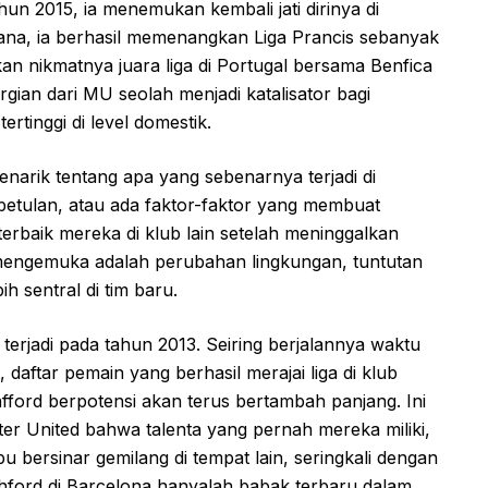
un 2015, ia menemukan kembali jati dirinya di
sana, ia berhasil memenangkan Liga Prancis sebanyak
akan nikmatnya juara liga di Portugal bersama Benfica
gian dari MU seolah menjadi katalisator bagi
rtinggi di level domestik.
arik tentang apa yang sebenarnya terjadi di
betulan, atau ada faktor-faktor yang membuat
baik mereka di klub lain setelah meninggalkan
mengemuka adalah perubahan lingkungan, tuntutan
 sentral di tim baru.
 terjadi pada tahun 2013. Seiring berjalannya waktu
daftar pemain yang berhasil merajai liga di klub
fford berpotensi akan terus bertambah panjang. Ini
r United bahwa talenta yang pernah mereka miliki,
 bersinar gemilang di tempat lain, seringkali dengan
shford di Barcelona hanyalah babak terbaru dalam