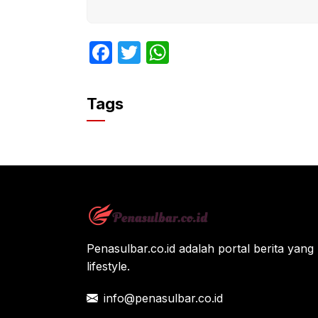
F
T
W
a
w
h
c
itt
at
Tags
e
er
s
b
A
o
p
o
p
k
Penasulbar.co.id adalah portal berita yang 
lifestyle.
info@penasulbar.co.id