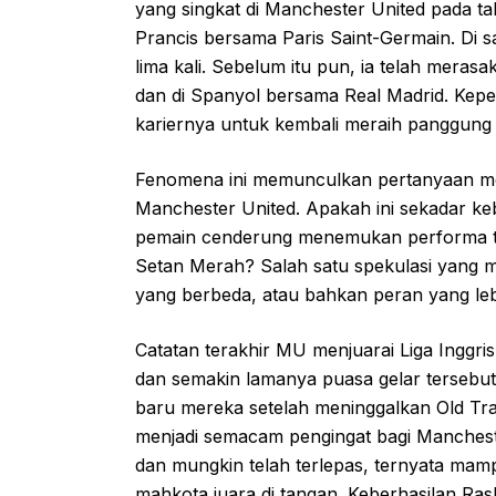
yang singkat di Manchester United pada tah
Prancis bersama Paris Saint-Germain. Di 
lima kali. Sebelum itu pun, ia telah meras
dan di Spanyol bersama Real Madrid. Keper
kariernya untuk kembali meraih panggung te
Fenomena ini memunculkan pertanyaan men
Manchester United. Apakah ini sekadar ke
pemain cenderung menemukan performa ter
Setan Merah? Salah satu spekulasi yang 
yang berbeda, atau bahkan peran yang lebih
Catatan terakhir MU menjuarai Liga Inggris
dan semakin lamanya puasa gelar tersebut, 
baru mereka setelah meninggalkan Old Tra
menjadi semacam pengingat bagi Mancheste
dan mungkin telah terlepas, ternyata mampu
mahkota juara di tangan. Keberhasilan Ra