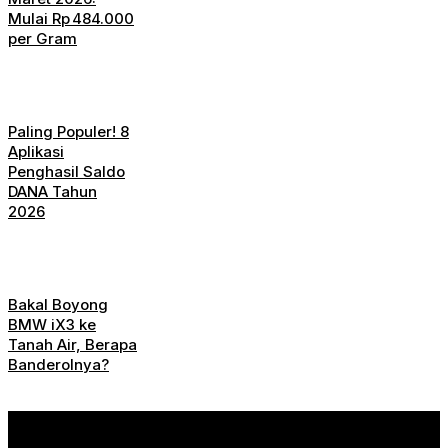
Mulai Rp 484.000
per Gram
Paling Populer! 8
Aplikasi
Penghasil Saldo
DANA Tahun
2026
Bakal Boyong
BMW iX3 ke
Tanah Air, Berapa
Banderolnya?