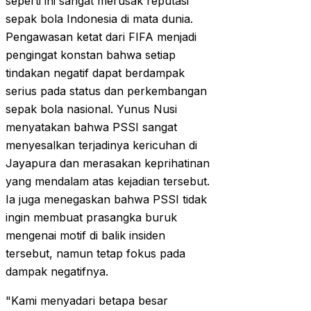
seperti ini sangat merusak reputasi
sepak bola Indonesia di mata dunia.
Pengawasan ketat dari FIFA menjadi
pengingat konstan bahwa setiap
tindakan negatif dapat berdampak
serius pada status dan perkembangan
sepak bola nasional. Yunus Nusi
menyatakan bahwa PSSI sangat
menyesalkan terjadinya kericuhan di
Jayapura dan merasakan keprihatinan
yang mendalam atas kejadian tersebut.
Ia juga menegaskan bahwa PSSI tidak
ingin membuat prasangka buruk
mengenai motif di balik insiden
tersebut, namun tetap fokus pada
dampak negatifnya.
"Kami menyadari betapa besar