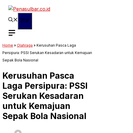
Langsung
ke
isi
Menu
Home
»
Olahraga
»
Kerusuhan Pasca Laga
Persipura: PSSI Serukan Kesadaran untuk Kemajuan
Sepak Bola Nasional
Kerusuhan Pasca
Laga Persipura: PSSI
Serukan Kesadaran
untuk Kemajuan
Sepak Bola Nasional