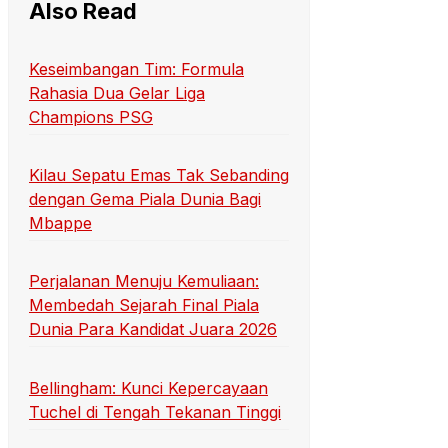
Also Read
Keseimbangan Tim: Formula
Rahasia Dua Gelar Liga
Champions PSG
Kilau Sepatu Emas Tak Sebanding
dengan Gema Piala Dunia Bagi
Mbappe
Perjalanan Menuju Kemuliaan:
Membedah Sejarah Final Piala
Dunia Para Kandidat Juara 2026
Bellingham: Kunci Kepercayaan
Tuchel di Tengah Tekanan Tinggi