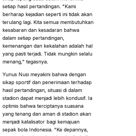
setiap hasil pertandingan. "Kami
berharap kejadian seperti ini tidak akan
terulang lagi. Kita semua membutuhkan
kesabaran dan kesadaran bahwa
dalam setiap pertandingan,
kemenangan dan kekalahan adalah hal
yang pasti terjadi. Tidak mungkin selalu
menang," tegasnya.
Yunus Nusi meyakini bahwa dengan
sikap sportif dan penerimaan terhadap
hasil pertandingan, situasi di dalam
stadion dapat menjadi lebih kondusif. Ia
optimis bahwa terciptanya suasana
yang tenang dan aman di stadion akan
menjadi katalisator bagi kemajuan
sepak bola Indonesia. "Ke depannya,