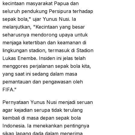
kecintaan masyarakat Papua dan
seluruh pendukung Persipura terhadap
sepak bola," ujar Yunus Nusi. Ia
melanjutkan, "Kecintaan yang besar
seharusnya mendorong upaya untuk
menjaga ketertiban dan keamanan di
lingkungan stadion, termasuk di Stadion
Lukas Enembe. Insiden ini jelas telah
menggores perjalanan sepak bola kita,
yang saat ini sedang dalam masa
pemantauan dan pengawasan oleh
FIFA."
Pernyataan Yunus Nusi menjadi seruan
agar kejadian serupa tidak terulang
kembali di masa depan sepak bola
Indonesia. Ia menekankan pentingnya
sikap lapang dada dalam menerima