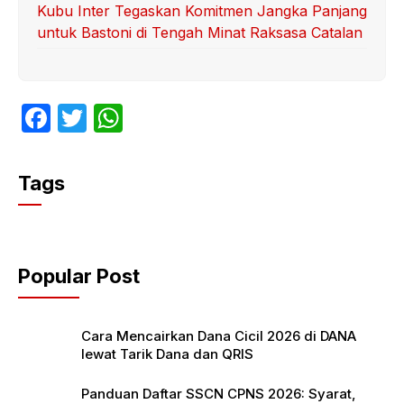
Kubu Inter Tegaskan Komitmen Jangka Panjang
untuk Bastoni di Tengah Minat Raksasa Catalan
F
T
W
a
w
h
c
itt
at
Tags
e
er
s
b
A
o
p
Popular Post
o
p
k
Cara Mencairkan Dana Cicil 2026 di DANA
lewat Tarik Dana dan QRIS
Panduan Daftar SSCN CPNS 2026: Syarat,