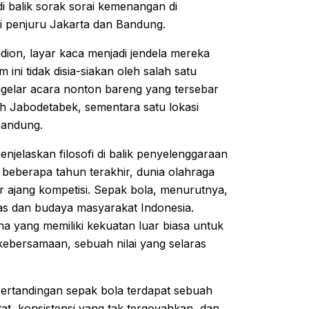
balik sorak sorai kemenangan di
ai penjuru Jakarta dan Bandung.
adion, layar kaca menjadi jendela mereka
ni tidak disia-siakan oleh salah satu
ggelar acara nonton bareng yang tersebar
ayah Jabodetabek, sementara satu lokasi
 Bandung.
jelaskan filosofi di balik penyelenggaraan
beberapa tahun terakhir, dunia olahraga
 ajang kompetisi. Sepak bola, menurutnya,
itas dan budaya masyarakat Indonesia.
 yang memiliki kekuatan luar biasa untuk
bersamaan, sebuah nilai yang selaras
 pertandingan sepak bola terdapat sebuah
tat, konsistensi yang tak tergoyahkan, dan