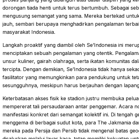
dorongan tiada henti untuk terus bertumbuh. Sebagai seb
mengusung semangat yang sama. Mereka bertekad untuk 
jauh, sembari berupaya menghadirkan pengalaman terbaik 
masyarakat Indonesia.
Langkah proaktif yang diambil oleh Se’Indonesia ini meru
menciptakan sebuah pengalaman yang otentik. Pengalama
unsur kuliner, gairah olahraga, serta ikatan komunitas
tercipta. Dengan demikian, Se’Indonesia tidak hanya sekad
fasilitator yang memungkinkan para pendukung untuk te
sesungguhnya, meskipun harus berjauhan dengan lapanga
Keterbatasan akses fisik ke stadion justru membuka peluan
mempererat tali persaudaraan antar penggemar. Acara no
manifestasi konkret dari semangat kolektif ini. Di tenga
menggema di berbagai sudut kota, para The Jakmania d
mereka pada Persija dan Persib tidak mengenal batas geo
disalurkan melalui layar kaca, tetap memiliki kekuatan un