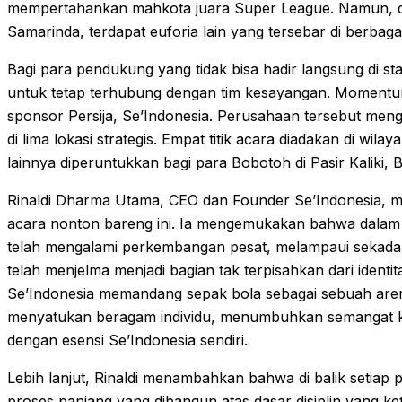
mempertahankan mahkota juara Super League. Namun, di 
Samarinda, terdapat euforia lain yang tersebar di berbag
Bagi para pendukung yang tidak bisa hadir langsung di st
untuk tetap terhubung dengan tim kesayangan. Momentum i
sponsor Persija, Se’Indonesia. Perusahaan tersebut men
di lima lokasi strategis. Empat titik acara diadakan di wil
lainnya diperuntukkan bagi para Bobotoh di Pasir Kaliki,
Rinaldi Dharma Utama, CEO dan Founder Se’Indonesia, men
acara nonton bareng ini. Ia mengemukakan bahwa dalam 
telah mengalami perkembangan pesat, melampaui sekadar
telah menjelma menjadi bagian tak terpisahkan dari ident
Se’Indonesia memandang sepak bola sebagai sebuah arena
menyatukan beragam individu, menumbuhkan semangat ke
dengan esensi Se’Indonesia sendiri.
Lebih lanjut, Rinaldi menambahkan bahwa di balik setiap
proses panjang yang dibangun atas dasar disiplin yang ke