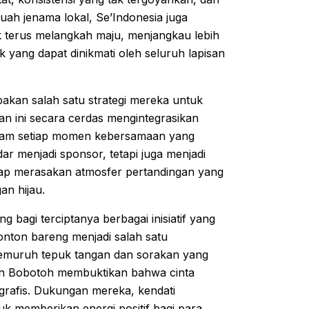
uah jenama lokal, Se’Indonesia juga
terus melangkah maju, menjangkau lebih
yang dapat dinikmati oleh seluruh lapisan
pakan salah satu strategi mereka untuk
n ini secara cerdas mengintegrasikan
 dalam setiap momen kebersamaan yang
ar menjadi sponsor, tetapi juga menjadi
tap merasakan atmosfer pertandingan yang
n hijau.
g bagi terciptanya berbagai inisiatif yang
nton bareng menjadi salah satu
h gemuruh tepuk tangan dan sorakan yang
an Bobotoh membuktikan bahwa cinta
grafis. Dukungan mereka, kendati
tuk memberikan energi positif bagi para