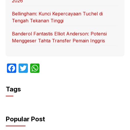
2026
Bellingham: Kunci Kepercayaan Tuchel di
Tengah Tekanan Tinggi
Banderol Fantastis Elliot Anderson: Potensi
Menggeser Tahta Transfer Pemain Inggris
F
T
W
a
w
h
c
itt
at
Tags
e
er
s
b
A
o
p
Popular Post
o
p