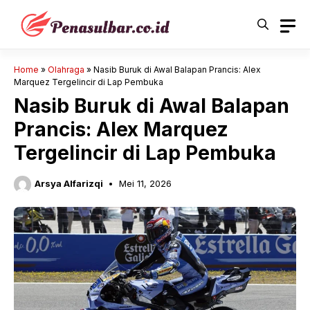
Langsung
ke
isi
Home
»
Olahraga
»
Nasib Buruk di Awal Balapan Prancis: Alex
Marquez Tergelincir di Lap Pembuka
Nasib Buruk di Awal Balapan
Prancis: Alex Marquez
Tergelincir di Lap Pembuka
Arsya Alfarizqi
Mei 11, 2026