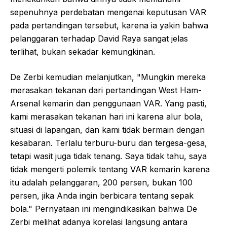
sepenuhnya perdebatan mengenai keputusan VAR
pada pertandingan tersebut, karena ia yakin bahwa
pelanggaran terhadap David Raya sangat jelas
terlihat, bukan sekadar kemungkinan.
De Zerbi kemudian melanjutkan, "Mungkin mereka
merasakan tekanan dari pertandingan West Ham-
Arsenal kemarin dan penggunaan VAR. Yang pasti,
kami merasakan tekanan hari ini karena alur bola,
situasi di lapangan, dan kami tidak bermain dengan
kesabaran. Terlalu terburu-buru dan tergesa-gesa,
tetapi wasit juga tidak tenang. Saya tidak tahu, saya
tidak mengerti polemik tentang VAR kemarin karena
itu adalah pelanggaran, 200 persen, bukan 100
persen, jika Anda ingin berbicara tentang sepak
bola." Pernyataan ini mengindikasikan bahwa De
Zerbi melihat adanya korelasi langsung antara