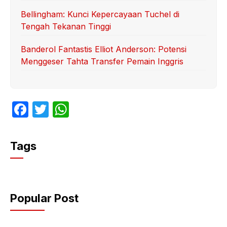
Bellingham: Kunci Kepercayaan Tuchel di
Tengah Tekanan Tinggi
Banderol Fantastis Elliot Anderson: Potensi
Menggeser Tahta Transfer Pemain Inggris
F
T
W
a
w
h
c
itt
at
Tags
e
er
s
b
A
o
p
Popular Post
o
p
k