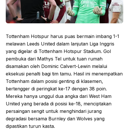
Tottenham Hotspur harus puas bermain imbang 1-1
melawan Leeds United dalam lanjutan Liga Inggris
yang digelar di Tottenham Hotspur Stadium. Gol
pembuka dari Mathys Tel untuk tuan rumah
disamakan oleh Dominic Calvert-Lewin melalui
eksekusi penalti bagi tim tamu. Hasil ini menempatkan
Tottenham dalam posisi genting di klasemen,
bertengger di peringkat ke-17 dengan 38 poin.
Mereka hanya unggul dua angka dari West Ham
United yang berada di posisi ke-18, menciptakan
persaingan sengit untuk menghindari jurang
degradasi bersama Burnley dan Wolves yang
dipastikan turun kasta.