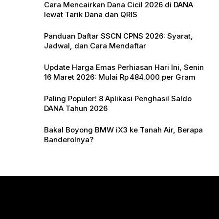
Cara Mencairkan Dana Cicil 2026 di DANA
lewat Tarik Dana dan QRIS
Panduan Daftar SSCN CPNS 2026: Syarat,
Jadwal, dan Cara Mendaftar
Update Harga Emas Perhiasan Hari Ini, Senin
16 Maret 2026: Mulai Rp 484.000 per Gram
Paling Populer! 8 Aplikasi Penghasil Saldo
DANA Tahun 2026
Bakal Boyong BMW iX3 ke Tanah Air, Berapa
Banderolnya?