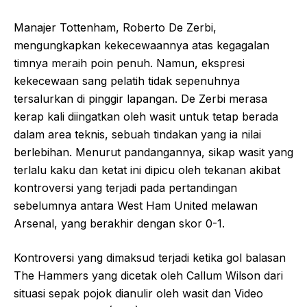
Manajer Tottenham, Roberto De Zerbi,
mengungkapkan kekecewaannya atas kegagalan
timnya meraih poin penuh. Namun, ekspresi
kekecewaan sang pelatih tidak sepenuhnya
tersalurkan di pinggir lapangan. De Zerbi merasa
kerap kali diingatkan oleh wasit untuk tetap berada
dalam area teknis, sebuah tindakan yang ia nilai
berlebihan. Menurut pandangannya, sikap wasit yang
terlalu kaku dan ketat ini dipicu oleh tekanan akibat
kontroversi yang terjadi pada pertandingan
sebelumnya antara West Ham United melawan
Arsenal, yang berakhir dengan skor 0-1.
Kontroversi yang dimaksud terjadi ketika gol balasan
The Hammers yang dicetak oleh Callum Wilson dari
situasi sepak pojok dianulir oleh wasit dan Video