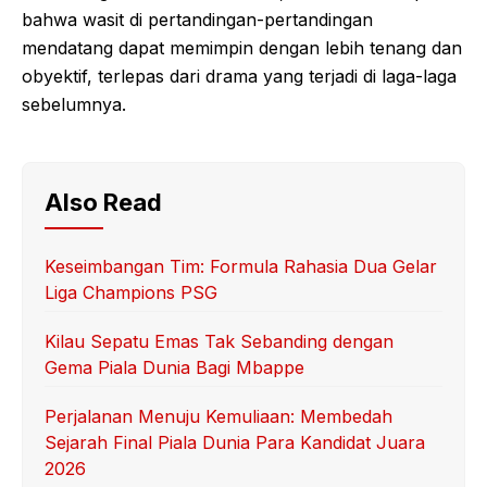
bahwa wasit di pertandingan-pertandingan
mendatang dapat memimpin dengan lebih tenang dan
obyektif, terlepas dari drama yang terjadi di laga-laga
sebelumnya.
Also Read
Keseimbangan Tim: Formula Rahasia Dua Gelar
Liga Champions PSG
Kilau Sepatu Emas Tak Sebanding dengan
Gema Piala Dunia Bagi Mbappe
Perjalanan Menuju Kemuliaan: Membedah
Sejarah Final Piala Dunia Para Kandidat Juara
2026