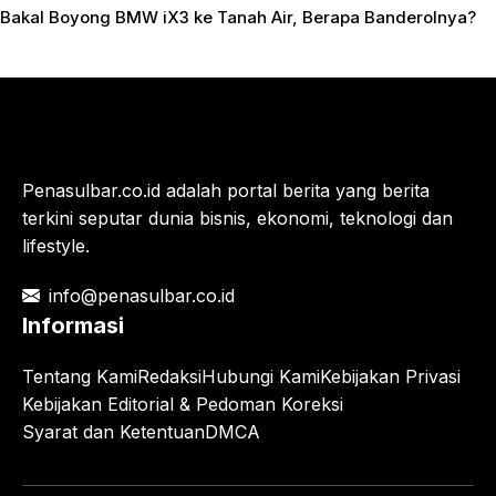
Bakal Boyong BMW iX3 ke Tanah Air, Berapa Banderolnya?
Penasulbar.co.id adalah portal berita yang berita
terkini seputar dunia bisnis, ekonomi, teknologi dan
lifestyle.
info@penasulbar.co.id
Informasi
Tentang Kami
Redaksi
Hubungi Kami
Kebijakan Privasi
Kebijakan Editorial & Pedoman Koreksi
Syarat dan Ketentuan
DMCA