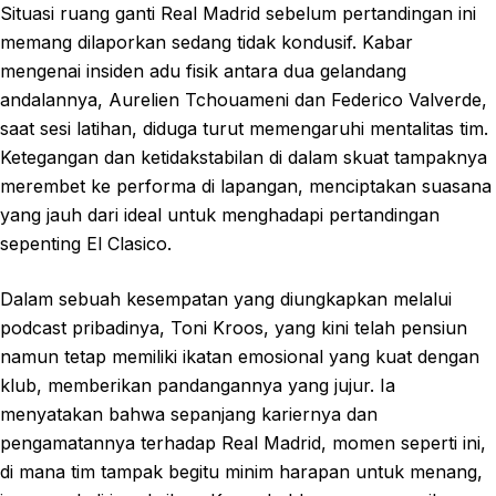
Situasi ruang ganti Real Madrid sebelum pertandingan ini
memang dilaporkan sedang tidak kondusif. Kabar
mengenai insiden adu fisik antara dua gelandang
andalannya, Aurelien Tchouameni dan Federico Valverde,
saat sesi latihan, diduga turut memengaruhi mentalitas tim.
Ketegangan dan ketidakstabilan di dalam skuat tampaknya
merembet ke performa di lapangan, menciptakan suasana
yang jauh dari ideal untuk menghadapi pertandingan
sepenting El Clasico.
Dalam sebuah kesempatan yang diungkapkan melalui
podcast pribadinya, Toni Kroos, yang kini telah pensiun
namun tetap memiliki ikatan emosional yang kuat dengan
klub, memberikan pandangannya yang jujur. Ia
menyatakan bahwa sepanjang kariernya dan
pengamatannya terhadap Real Madrid, momen seperti ini,
di mana tim tampak begitu minim harapan untuk menang,