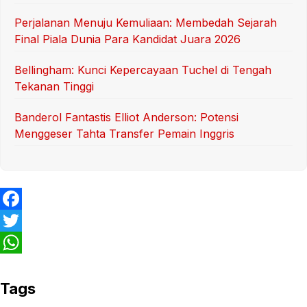
Perjalanan Menuju Kemuliaan: Membedah Sejarah
Final Piala Dunia Para Kandidat Juara 2026
Bellingham: Kunci Kepercayaan Tuchel di Tengah
Tekanan Tinggi
Banderol Fantastis Elliot Anderson: Potensi
Menggeser Tahta Transfer Pemain Inggris
F
a
T
c
w
W
e
i
h
Tags