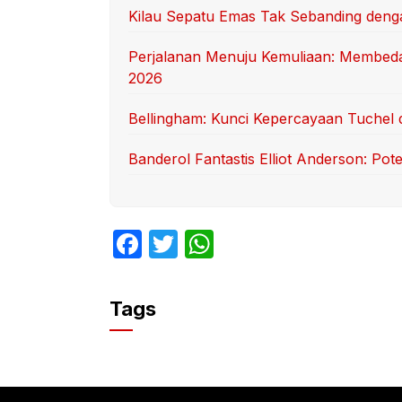
Kilau Sepatu Emas Tak Sebanding deng
Perjalanan Menuju Kemuliaan: Membedah
2026
Bellingham: Kunci Kepercayaan Tuchel 
Banderol Fantastis Elliot Anderson: Po
F
T
W
a
w
h
c
itt
at
Tags
e
er
s
b
A
o
p