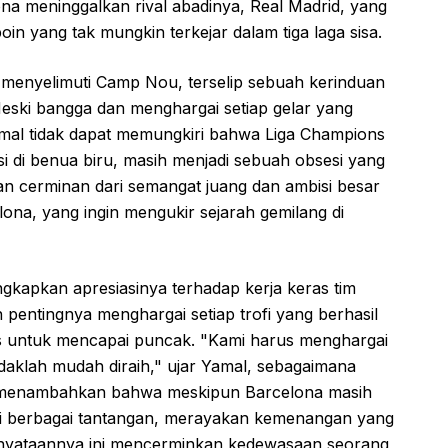
na meninggalkan rival abadinya, Real Madrid, yang
poin yang tak mungkin terkejar dalam tiga laga sisa.
 menyelimuti Camp Nou, terselip sebuah kerinduan
eski bangga dan menghargai setiap gelar yang
Yamal tidak dapat memungkiri bahwa Liga Champions
si di benua biru, masih menjadi sebuah obsesi yang
n cerminan dari semangat juang dan ambisi besar
lona, yang ingin mengukir sejarah gemilang di
apkan apresiasinya terhadap kerja keras tim
 pentingnya menghargai setiap trofi yang berhasil
es untuk mencapai puncak. "Kami harus menghargai
tidaklah mudah diraih," ujar Yamal, sebagaimana
Ia menambahkan bahwa meskipun Barcelona masih
pi berbagai tantangan, merayakan kemenangan yang
ernyataannya ini mencerminkan kedewasaan seorang