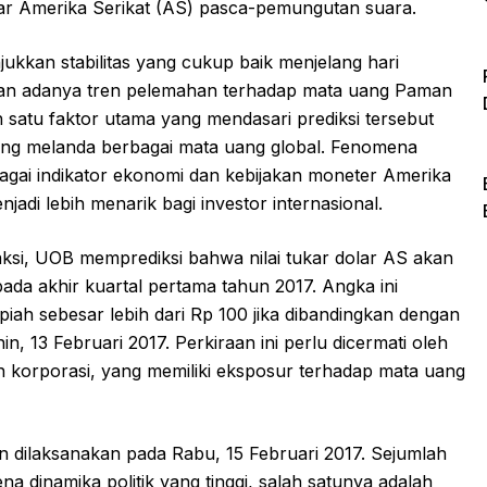
olar Amerika Serikat (AS) pasca-pemungutan suara.
kkan stabilitas yang cukup baik menjelang hari
kan adanya tren pelemahan terhadap mata uang Paman
h satu faktor utama yang mendasari prediksi tersebut
ang melanda berbagai mata uang global. Fenomena
bagai indikator ekonomi dan kebijakan moneter Amerika
adi lebih menarik bagi investor internasional.
daksi, UOB memprediksi bahwa nilai tukar dolar AS akan
pada akhir kuartal pertama tahun 2017. Angka ini
iah sebesar lebih dari Rp 100 jika dibandingkan dengan
nin, 13 Februari 2017. Perkiraan ini perlu dicermati oleh
n korporasi, yang memiliki eksposur terhadap mata uang
kan dilaksanakan pada Rabu, 15 Februari 2017. Sejumlah
na dinamika politik yang tinggi, salah satunya adalah