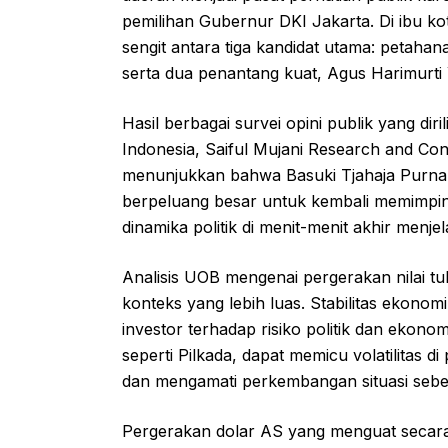
pemilihan Gubernur DKI Jakarta. Di ibu kot
sengit antara tiga kandidat utama: petaha
serta dua penantang kuat, Agus Harimurt
Hasil berbagai survei opini publik yang diri
Indonesia, Saiful Mujani Research and Co
menunjukkan bahwa Basuki Tjahaja Purnama
berpeluang besar untuk kembali memimpin
dinamika politik di menit-menit akhir menj
Analisis UOB mengenai pergerakan nilai tuk
konteks yang lebih luas. Stabilitas ekonom
investor terhadap risiko politik dan ekonom
seperti Pilkada, dapat memicu volatilitas d
dan mengamati perkembangan situasi sebe
Pergerakan dolar AS yang menguat secara gl