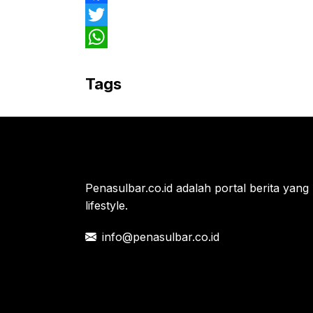
F
a
T
c
w
W
e
i
h
Tags
b
t
a
o
t
t
o
e
s
k
r
A
Penasulbar.co.id adalah portal berita yang 
p
lifestyle.
p
info@penasulbar.co.id