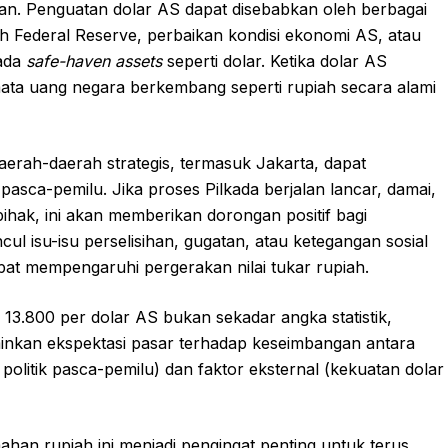
kan. Penguatan dolar AS dapat disebabkan oleh berbagai
h Federal Reserve, perbaikan kondisi ekonomi AS, atau
pada
safe-haven assets
seperti dolar. Ketika dolar AS
ata uang negara berkembang seperti rupiah secara alami
daerah-daerah strategis, termasuk Jakarta, dapat
k pasca-pemilu. Jika proses Pilkada berjalan lancar, damai,
pihak, ini akan memberikan dorongan positif bagi
cul isu-isu perselisihan, gugatan, atau ketegangan sosial
pat mempengaruhi pergerakan nilai tukar rupiah.
 13.800 per dolar AS bukan sekadar angka statistik,
inkan ekspektasi pasar terhadap keseimbangan antara
s politik pasca-pemilu) dan faktor eksternal (kekuatan dolar
ahan rupiah ini menjadi pengingat penting untuk terus