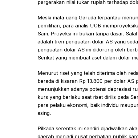
pergerakan nilai tukar rupiah terhadap d
Meski mata uang Garuda terpantau menunju
pemilihan, para analis UOB memproyeksi
Sam. Proyeksi ini bukan tanpa dasar. Sala
adalah tren penguatan dolar AS yang sed
penguatan dolar AS ini didorong oleh ber
Serikat yang membuat aset dalam dolar menj
Menurut riset yang telah diterima oleh re
berada di kisaran Rp 13.800 per dolar AS 
menunjukkan adanya potensi depresiasi rup
kurs yang berlaku saat riset dirilis pada Se
para pelaku ekonomi, baik individu maupu
asing.
Pilkada serentak ini sendiri dijadwalkan a
daerah menjadi pusat perhatian publik kare