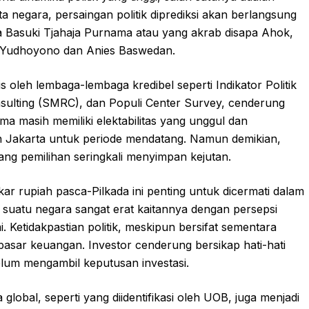
a negara, persaingan politik diprediksi akan berlangsung
na Basuki Tjahaja Purnama atau yang akrab disapa Ahok,
i Yudhoyono dan Anies Baswedan.
lis oleh lembaga-lembaga kredibel seperti Indikator Politik
nsulting (SMRC), dan Populi Center Survey, cenderung
 masih memiliki elektabilitas yang unggul dan
 Jakarta untuk periode mendatang. Namun demikian,
elang pemilihan seringkali menyimpan kejutan.
ar rupiah pasca-Pilkada ini penting untuk dicermati dalam
i suatu negara sangat erat kaitannya dengan persepsi
i. Ketidakpastian politik, meskipun bersifat sementara
i pasar keuangan. Investor cenderung bersikap hati-hati
lum mengambil keputusan investasi.
obal, seperti yang diidentifikasi oleh UOB, juga menjadi