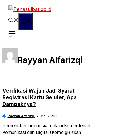
Langsung
ke
isi
Menu
Rayyan Alfarizqi
Verifikasi Wajah Jadi Syarat
Registrasi Kartu Seluler, Apa
Dampaknya?
Rayyan Alfarizqi
Mei 7, 2026
Pemerintah Indonesia melalui Kementerian
Komunikasi dan Digital (Komdigi) akan