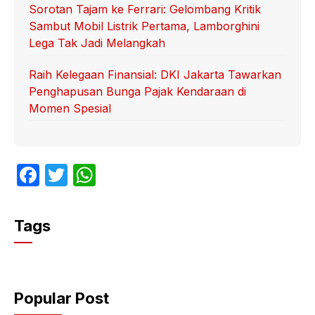
Sorotan Tajam ke Ferrari: Gelombang Kritik
Sambut Mobil Listrik Pertama, Lamborghini
Lega Tak Jadi Melangkah
Raih Kelegaan Finansial: DKI Jakarta Tawarkan
Penghapusan Bunga Pajak Kendaraan di
Momen Spesial
F
T
W
a
w
h
c
itt
at
Tags
e
er
s
b
A
o
p
Popular Post
o
p