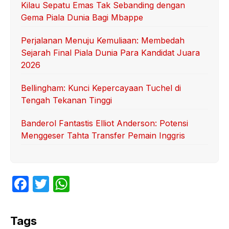
Kilau Sepatu Emas Tak Sebanding dengan
Gema Piala Dunia Bagi Mbappe
Perjalanan Menuju Kemuliaan: Membedah
Sejarah Final Piala Dunia Para Kandidat Juara
2026
Bellingham: Kunci Kepercayaan Tuchel di
Tengah Tekanan Tinggi
Banderol Fantastis Elliot Anderson: Potensi
Menggeser Tahta Transfer Pemain Inggris
F
T
W
a
w
h
c
itt
at
Tags