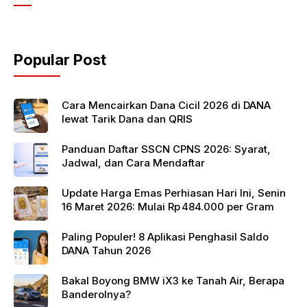
e
er
s
b
A
o
p
Popular Post
o
p
k
Cara Mencairkan Dana Cicil 2026 di DANA
lewat Tarik Dana dan QRIS
Panduan Daftar SSCN CPNS 2026: Syarat,
Jadwal, dan Cara Mendaftar
Update Harga Emas Perhiasan Hari Ini, Senin
16 Maret 2026: Mulai Rp 484.000 per Gram
Paling Populer! 8 Aplikasi Penghasil Saldo
DANA Tahun 2026
Bakal Boyong BMW iX3 ke Tanah Air, Berapa
Banderolnya?