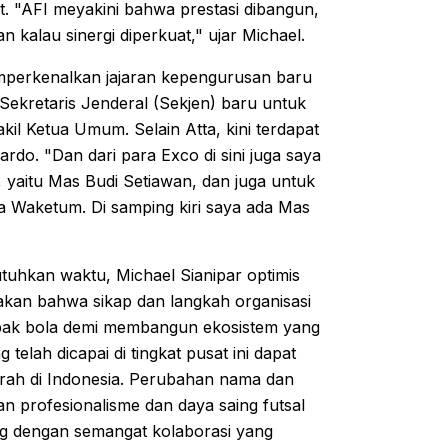
. "AFI meyakini bahwa prestasi dibangun,
n kalau sinergi diperkuat," ujar Michael.
mperkenalkan jajaran kepengurusan baru
 Sekretaris Jenderal (Sekjen) baru untuk
akil Ketua Umum. Selain Atta, kini terdapat
do. "Dan dari para Exco di sini juga saya
l, yaitu Mas Budi Setiawan, dan juga untuk
ua Waketum. Di samping kiri saya ada Mas
hkan waktu, Michael Sianipar optimis
takan bahwa sikap dan langkah organisasi
 sepak bola demi membangun ekosistem yang
elah dicapai di tingkat pusat ini dapat
daerah di Indonesia. Perubahan nama dan
n profesionalisme dan daya saing futsal
ing dengan semangat kolaborasi yang