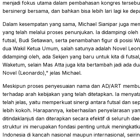
menjadi fokus utama dalam pembahasan kongres tersebut
bersinergi bersama, dan bahkan bisa lebih lari lagi ke depa
Dalam kesempatan yang sama, Michael Sianipar juga me
yang telah melalui proses penunjukan. Ia didampingi oleh
futsal, Budi Setiawan, serta penambahan figur di posisi W
dua Wakil Ketua Umum, salah satunya adalah Novel Leonar
didampingi oleh, ada Sekjen yang baru untuk kita di futsa
Waketum, selain Mas Atta juga kita bertambah jadi ada d
Novel (Leonardo)," jelas Michael.
Meskipun proses penyesuaian nama dan AD/ART membutu
terhadap arah kebijakan yang telah ditetapkan. Ia menya
telah jelas, yaitu memperkuat sinergi antara futsal dan
lebih kokoh. Harapannya, keberhasilan penyelarasan yang t
ditindaklanjuti dan diterapkan secara efektif di seluruh 
struktur ini merupakan fondasi penting untuk meningkatka
Indonesia di kancah nasional maupun internasional, seir