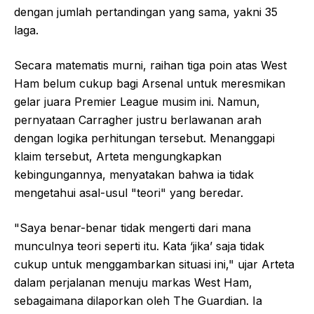
dengan jumlah pertandingan yang sama, yakni 35
laga.
Secara matematis murni, raihan tiga poin atas West
Ham belum cukup bagi Arsenal untuk meresmikan
gelar juara Premier League musim ini. Namun,
pernyataan Carragher justru berlawanan arah
dengan logika perhitungan tersebut. Menanggapi
klaim tersebut, Arteta mengungkapkan
kebingungannya, menyatakan bahwa ia tidak
mengetahui asal-usul "teori" yang beredar.
"Saya benar-benar tidak mengerti dari mana
munculnya teori seperti itu. Kata ‘jika’ saja tidak
cukup untuk menggambarkan situasi ini," ujar Arteta
dalam perjalanan menuju markas West Ham,
sebagaimana dilaporkan oleh The Guardian. Ia