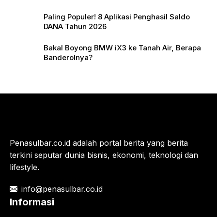
Paling Populer! 8 Aplikasi Penghasil Saldo
DANA Tahun 2026
Bakal Boyong BMW iX3 ke Tanah Air, Berapa
Banderolnya?
Penasulbar.co.id adalah portal berita yang berita
terkini seputar dunia bisnis, ekonomi, teknologi dan
lifestyle.
info@penasulbar.co.id
Informasi