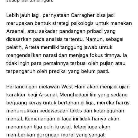
Lebih jauh lagi, pernyataan Carragher bisa jadi
merupakan bentuk strategi psikologis untuk menekan
Arsenal, atau sekadar pandangan pribadi yang
didasarkan pada analisis tertentu. Namun, sebagai
pelatih, Arteta memiliki tanggung jawab untuk
mengendalikan narasi dan menjaga fokus timnya. Ia
tidak ingin para pemainnya terbuai oleh pujian atau
terpengaruh oleh prediksi yang belum pasti.
Pertandingan melawan West Ham akan menjadi ujian
karakter bagi Arsenal. Menghadapi tim yang sedang
berjuang keras untuk bertahan di liga, mereka harus
menunjukkan kedewasaan taktis dan ketangguhan
mental. Kemenangan di laga ini tidak hanya akan
menambah tiga poin krusial, tetapi juga akan
memberikan dorongan moral yang sangat