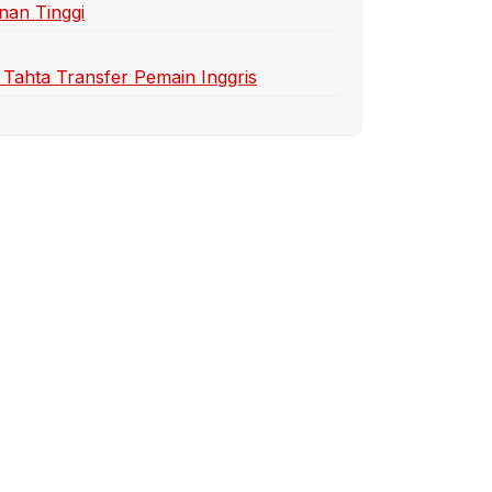
nan Tinggi
 Tahta Transfer Pemain Inggris