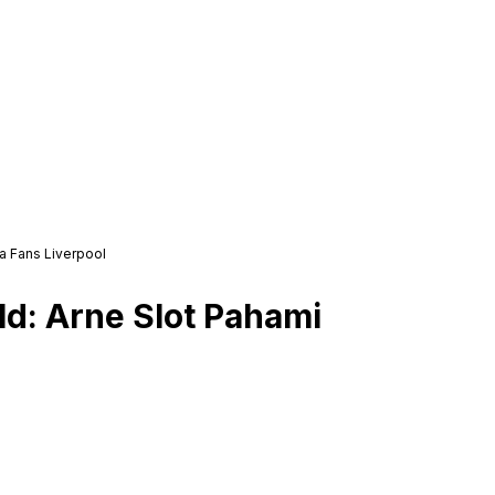
a Fans Liverpool
d: Arne Slot Pahami