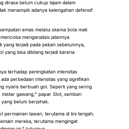
yang dirasa belum cukup tajam dalam
 tidak menampik adanya kelengahan defensif
esempatan emas melalui skema bola mati
 mencoba menganalisis jalannya
i yang terjadi pada pekan sebelumnya,
ol yang bisa dibilang terjadi karena
ya terhadap peningkatan intensitas
ada perbedaan intensitas yang signifikan
g nyaris berbuah gol. Seperti yang sering
u mistar gawang," papar Slot, sembari
 yang belum berpihak.
 permainan lawan, terutama di lini tengah.
pemain mereka, terutama mengingat
ingan ini," tuturnya.