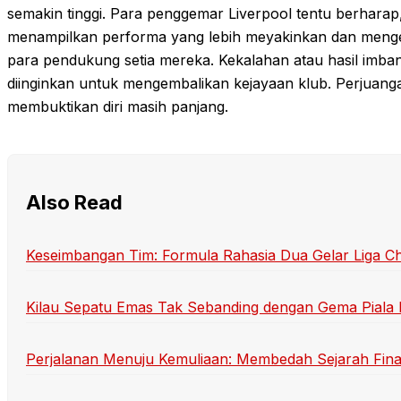
semakin tinggi. Para penggemar Liverpool tentu berharap
menampilkan performa yang lebih meyakinkan dan meng
para pendukung setia mereka. Kekalahan atau hasil imba
diinginkan untuk mengembalikan kejayaan klub. Perjua
membuktikan diri masih panjang.
Also Read
Keseimbangan Tim: Formula Rahasia Dua Gelar Liga 
Kilau Sepatu Emas Tak Sebanding dengan Gema Piala
Perjalanan Menuju Kemuliaan: Membedah Sejarah Final