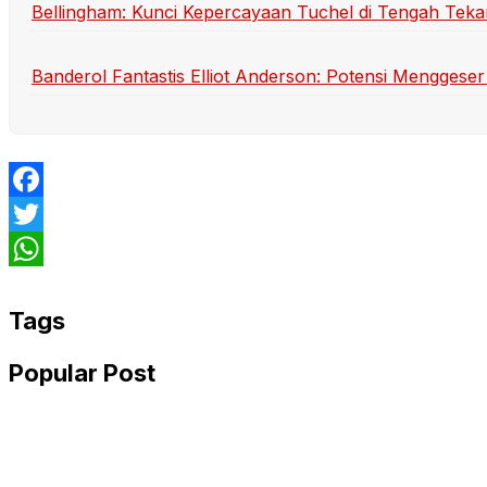
Bellingham: Kunci Kepercayaan Tuchel di Tengah Teka
Banderol Fantastis Elliot Anderson: Potensi Menggeser
Facebook
Twitter
WhatsApp
Tags
Popular Post