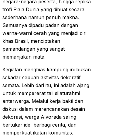
negara-negara peserta, hingga replika
trofi Piala Dunia yang dibuat secara
sederhana namun penuh makna.
Semuanya dipadu padan dengan
warna-warni cerah yang menjadi ciri
khas Brasil, menciptakan
pemandangan yang sangat
memanjakan mata.
Kegiatan menghias kampung ini bukan
sekadar sebuah aktivitas dekoratif
semata. Lebih dari itu, ini adalah ajang
untuk mempererat tali silaturahmi
antarwarga. Melalui kerja bakti dan
diskusi dalam merencanakan desain
dekorasi, warga Alvorada saling
bertukar ide, berbagi cerita, dan
memperkuat ikatan komunitas.