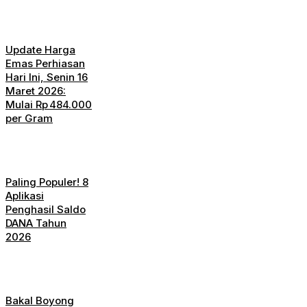
Update Harga
Emas Perhiasan
Hari Ini, Senin 16
Maret 2026:
Mulai Rp 484.000
per Gram
Paling Populer! 8
Aplikasi
Penghasil Saldo
DANA Tahun
2026
Bakal Boyong