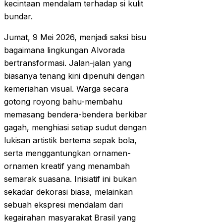
kecintaan mendalam terhadap si kulit
bundar.
Jumat, 9 Mei 2026, menjadi saksi bisu
bagaimana lingkungan Alvorada
bertransformasi. Jalan-jalan yang
biasanya tenang kini dipenuhi dengan
kemeriahan visual. Warga secara
gotong royong bahu-membahu
memasang bendera-bendera berkibar
gagah, menghiasi setiap sudut dengan
lukisan artistik bertema sepak bola,
serta menggantungkan ornamen-
ornamen kreatif yang menambah
semarak suasana. Inisiatif ini bukan
sekadar dekorasi biasa, melainkan
sebuah ekspresi mendalam dari
kegairahan masyarakat Brasil yang