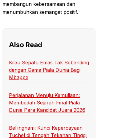
membangun kebersamaan dan
menumbuhkan semangat positif.
Also Read
Kilau Sepatu Emas Tak Sebanding
dengan Gema Piala Dunia Bagi
Mbappe
Perjalanan Menuju Kemuliaan:
Membedah Sejarah Final Piala
Dunia Para Kandidat Juara 2026
Bellingham: Kunci Kepercayaan
Tuchel di Tengah Tekanan Tinggi