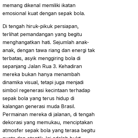
memang dikenal memiliki ikatan
emosional kuat dengan sepak bola.
Di tengah hiruk-pikuk persiapan,
terlihat pemandangan yang begitu
menghangatkan hati. Sejumlah anak-
anak, dengan tawa riang dan energi tak
terbatas, asyik menggiring bola di
sepanjang Jalan Rua 3. Kehadiran
mereka bukan hanya menambah
dinamika visual, tetapi juga menjadi
simbol regenerasi kecintaan terhadap
sepak bola yang terus hidup di
kalangan generasi muda Brasil.
Permainan mereka di jalanan, di tengah
dekorasi yang memukau, menciptakan
atmosfer sepak bola yang terasa begitu