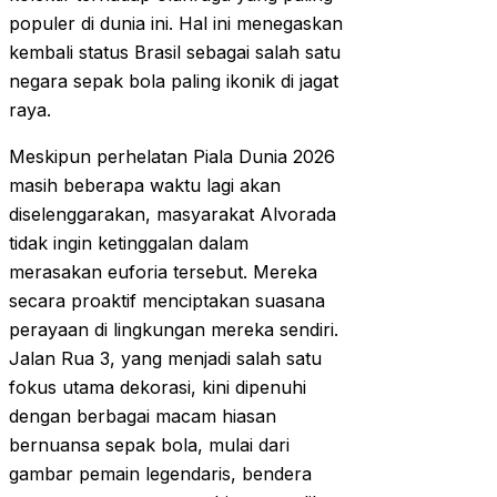
populer di dunia ini. Hal ini menegaskan
kembali status Brasil sebagai salah satu
negara sepak bola paling ikonik di jagat
raya.
Meskipun perhelatan Piala Dunia 2026
masih beberapa waktu lagi akan
diselenggarakan, masyarakat Alvorada
tidak ingin ketinggalan dalam
merasakan euforia tersebut. Mereka
secara proaktif menciptakan suasana
perayaan di lingkungan mereka sendiri.
Jalan Rua 3, yang menjadi salah satu
fokus utama dekorasi, kini dipenuhi
dengan berbagai macam hiasan
bernuansa sepak bola, mulai dari
gambar pemain legendaris, bendera