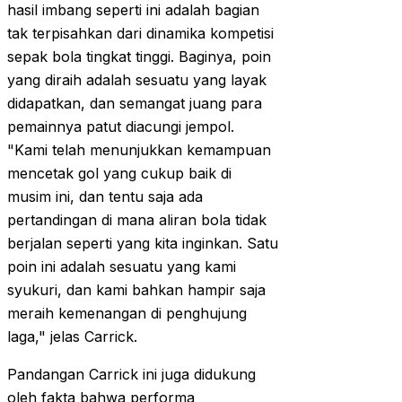
hasil imbang seperti ini adalah bagian
tak terpisahkan dari dinamika kompetisi
sepak bola tingkat tinggi. Baginya, poin
yang diraih adalah sesuatu yang layak
didapatkan, dan semangat juang para
pemainnya patut diacungi jempol.
"Kami telah menunjukkan kemampuan
mencetak gol yang cukup baik di
musim ini, dan tentu saja ada
pertandingan di mana aliran bola tidak
berjalan seperti yang kita inginkan. Satu
poin ini adalah sesuatu yang kami
syukuri, dan kami bahkan hampir saja
meraih kemenangan di penghujung
laga," jelas Carrick.
Pandangan Carrick ini juga didukung
oleh fakta bahwa performa