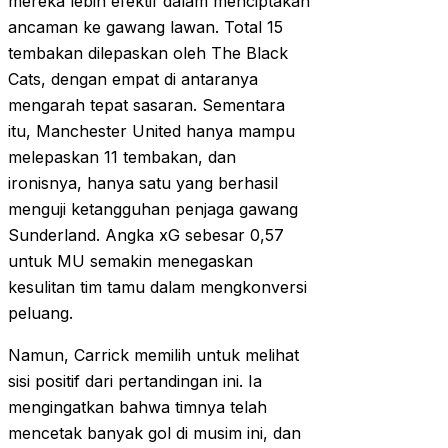
mereka lebih efektif dalam menciptakan
ancaman ke gawang lawan. Total 15
tembakan dilepaskan oleh The Black
Cats, dengan empat di antaranya
mengarah tepat sasaran. Sementara
itu, Manchester United hanya mampu
melepaskan 11 tembakan, dan
ironisnya, hanya satu yang berhasil
menguji ketangguhan penjaga gawang
Sunderland. Angka xG sebesar 0,57
untuk MU semakin menegaskan
kesulitan tim tamu dalam mengkonversi
peluang.
Namun, Carrick memilih untuk melihat
sisi positif dari pertandingan ini. Ia
mengingatkan bahwa timnya telah
mencetak banyak gol di musim ini, dan