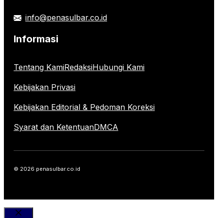
info@penasulbar.co.id
Informasi
Tentang Kami
Redaksi
Hubungi Kami
Kebijakan Privasi
Kebijakan Editorial & Pedoman Koreksi
Syarat dan Ketentuan
DMCA
© 2026 penasulbar.co.id