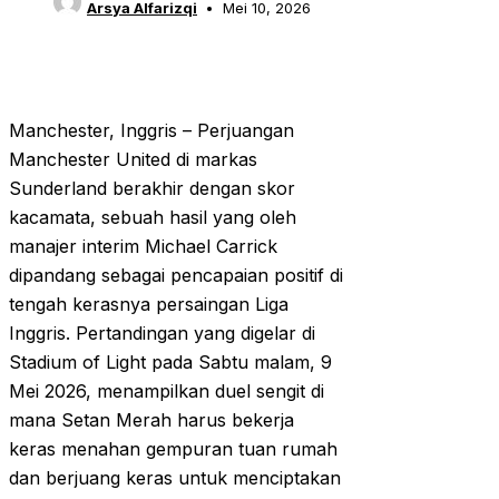
Arsya Alfarizqi
Mei 10, 2026
Manchester, Inggris – Perjuangan
Manchester United di markas
Sunderland berakhir dengan skor
kacamata, sebuah hasil yang oleh
manajer interim Michael Carrick
dipandang sebagai pencapaian positif di
tengah kerasnya persaingan Liga
Inggris. Pertandingan yang digelar di
Stadium of Light pada Sabtu malam, 9
Mei 2026, menampilkan duel sengit di
mana Setan Merah harus bekerja
keras menahan gempuran tuan rumah
dan berjuang keras untuk menciptakan