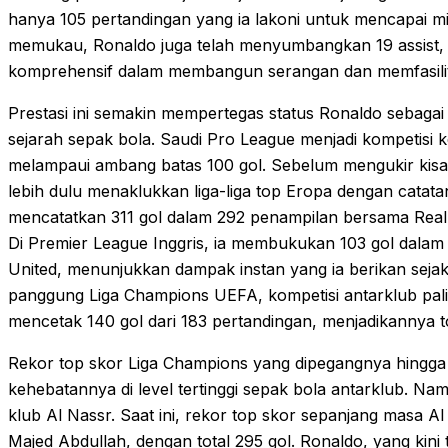
hanya 105 pertandingan yang ia lakoni untuk mencapai mi
memukau, Ronaldo juga telah menyumbangkan 19 assist
komprehensif dalam membangun serangan dan memfasilitas
Prestasi ini semakin mempertegas status Ronaldo sebagai 
sejarah sepak bola. Saudi Pro League menjadi kompetisi
melampaui ambang batas 100 gol. Sebelum mengukir kisah
lebih dulu menaklukkan liga-liga top Eropa dengan catatan 
mencatatkan 311 gol dalam 292 penampilan bersama Real M
Di Premier League Inggris, ia membukukan 103 gol dala
United, menunjukkan dampak instan yang ia berikan sejak 
panggung Liga Champions UEFA, kompetisi antarklub palin
mencetak 140 gol dari 183 pertandingan, menjadikannya t
Rekor top skor Liga Champions yang dipegangnya hingga k
kehebatannya di level tertinggi sepak bola antarklub. Nam
klub Al Nassr. Saat ini, rekor top skor sepanjang masa A
Majed Abdullah, dengan total 295 gol. Ronaldo, yang kini 