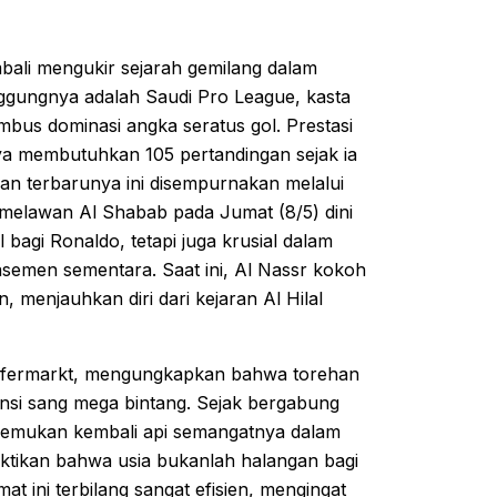
mbali mengukir sejarah gemilang dalam
anggungnya adalah Saudi Pro League, kasta
embus dominasi angka seratus gol. Prestasi
a membutuhkan 105 pertandingan sejak ia
ilan terbarunya ini disempurnakan melalui
r melawan Al Shabab pada Jumat (8/5) dini
 bagi Ronaldo, tetapi juga krusial dalam
semen sementara. Saat ini, Al Nassr kokoh
 menjauhkan diri dari kejaran Al Hilal
ansfermarkt, mengungkapkan bahwa torehan
ensi sang mega bintang. Sejak bergabung
nemukan kembali api semangatnya dalam
uktikan bahwa usia bukanlah halangan bagi
at ini terbilang sangat efisien, mengingat