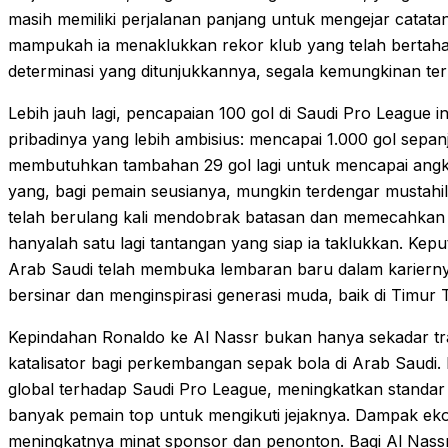
masih memiliki perjalanan panjang untuk mengejar catata
mampukah ia menaklukkan rekor klub yang telah bertaha
determinasi yang ditunjukkannya, segala kemungkinan te
Lebih jauh lagi, pencapaian 100 gol di Saudi Pro League 
pribadinya yang lebih ambisius: mencapai 1.000 gol sepanj
membutuhkan tambahan 29 gol lagi untuk mencapai angk
yang, bagi pemain seusianya, mungkin terdengar mustahil
telah berulang kali mendobrak batasan dan memecahkan 
hanyalah satu lagi tantangan yang siap ia taklukkan. Ke
Arab Saudi telah membuka lembaran baru dalam kariern
bersinar dan menginspirasi generasi muda, baik di Timur
Kepindahan Ronaldo ke Al Nassr bukan hanya sekadar tran
katalisator bagi perkembangan sepak bola di Arab Saudi.
global terhadap Saudi Pro League, meningkatkan standar
banyak pemain top untuk mengikuti jejaknya. Dampak eko
meningkatnya minat sponsor dan penonton. Bagi Al Nassr 