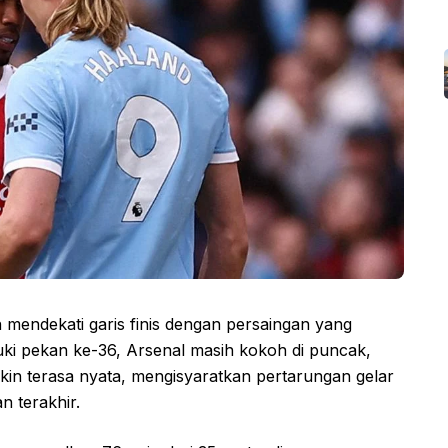
mendekati garis finis dengan persaingan yang
i pekan ke-36, Arsenal masih kokoh di puncak,
in terasa nyata, mengisyaratkan pertarungan gelar
n terakhir.