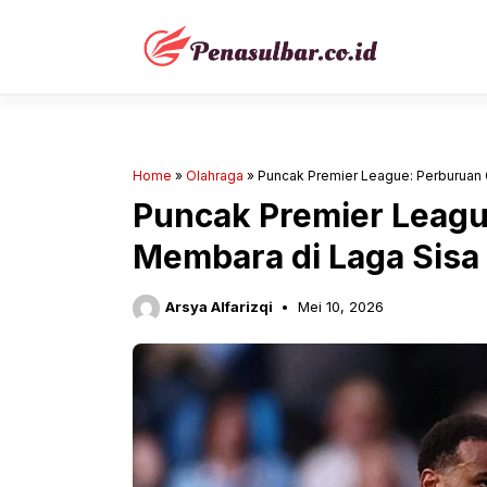
Langsung
ke
isi
Home
»
Olahraga
»
Puncak Premier League: Perburuan 
Puncak Premier Leagu
Membara di Laga Sisa
Arsya Alfarizqi
Mei 10, 2026