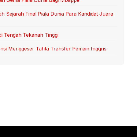
an Gema Piala Dunia Bagi Mbappe
 Sejarah Final Piala Dunia Para Kandidat Juara
di Tengah Tekanan Tinggi
tensi Menggeser Tahta Transfer Pemain Inggris