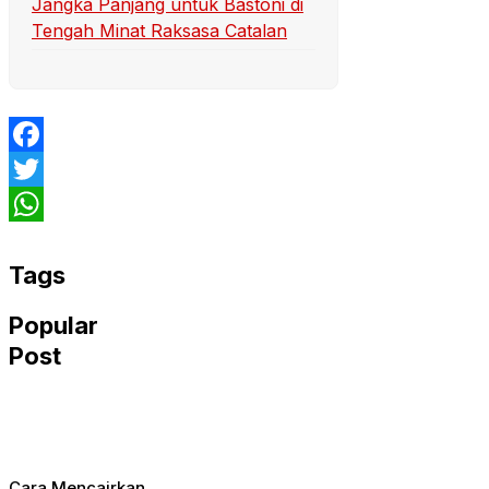
Jangka Panjang untuk Bastoni di
Tengah Minat Raksasa Catalan
Facebook
Twitter
WhatsApp
Tags
Popular
Post
Cara Mencairkan