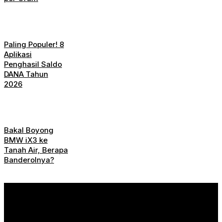
Paling Populer! 8
Aplikasi
Penghasil Saldo
DANA Tahun
2026
Bakal Boyong
BMW iX3 ke
Tanah Air, Berapa
Banderolnya?