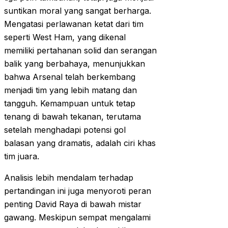
suntikan moral yang sangat berharga.
Mengatasi perlawanan ketat dari tim
seperti West Ham, yang dikenal
memiliki pertahanan solid dan serangan
balik yang berbahaya, menunjukkan
bahwa Arsenal telah berkembang
menjadi tim yang lebih matang dan
tangguh. Kemampuan untuk tetap
tenang di bawah tekanan, terutama
setelah menghadapi potensi gol
balasan yang dramatis, adalah ciri khas
tim juara.
Analisis lebih mendalam terhadap
pertandingan ini juga menyoroti peran
penting David Raya di bawah mistar
gawang. Meskipun sempat mengalami