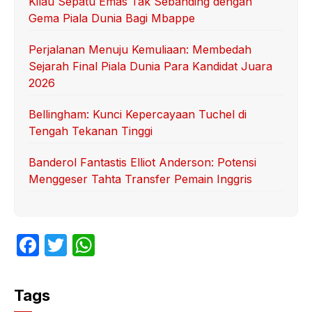
Kilau Sepatu Emas Tak Sebanding dengan
Gema Piala Dunia Bagi Mbappe
Perjalanan Menuju Kemuliaan: Membedah
Sejarah Final Piala Dunia Para Kandidat Juara
2026
Bellingham: Kunci Kepercayaan Tuchel di
Tengah Tekanan Tinggi
Banderol Fantastis Elliot Anderson: Potensi
Menggeser Tahta Transfer Pemain Inggris
F
T
W
a
w
h
c
itt
at
Tags
e
er
s