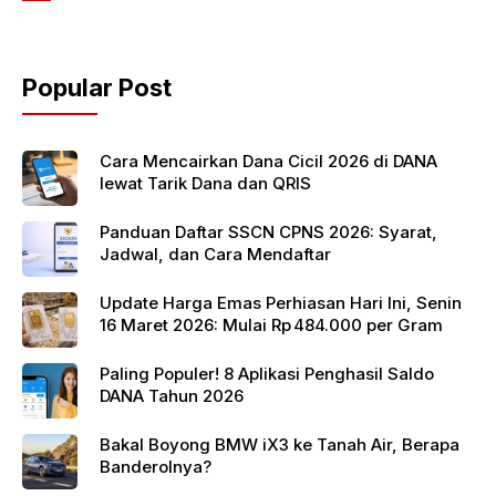
b
A
o
p
Popular Post
o
p
k
Cara Mencairkan Dana Cicil 2026 di DANA
lewat Tarik Dana dan QRIS
Panduan Daftar SSCN CPNS 2026: Syarat,
Jadwal, dan Cara Mendaftar
Update Harga Emas Perhiasan Hari Ini, Senin
16 Maret 2026: Mulai Rp 484.000 per Gram
Paling Populer! 8 Aplikasi Penghasil Saldo
DANA Tahun 2026
Bakal Boyong BMW iX3 ke Tanah Air, Berapa
Banderolnya?