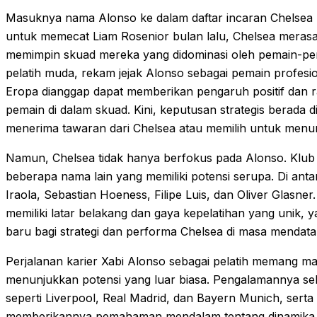
Masuknya nama Alonso ke dalam daftar incaran Chelsea
untuk memecat Liam Rosenior bulan lalu, Chelsea merasa
memimpin skuad mereka yang didominasi oleh pemain-pe
pelatih muda, rekam jejak Alonso sebagai pemain profesi
Eropa dianggap dapat memberikan pengaruh positif dan r
pemain di dalam skuad. Kini, keputusan strategis berada d
menerima tawaran dari Chelsea atau memilih untuk menu
Namun, Chelsea tidak hanya berfokus pada Alonso. Klub
beberapa nama lain yang memiliki potensi serupa. Di anta
Iraola, Sebastian Hoeness, Filipe Luis, dan Oliver Glasner
memiliki latar belakang dan gaya kepelatihan yang unik
baru bagi strategi dan performa Chelsea di masa mendata
Perjalanan karier Xabi Alonso sebagai pelatih memang mas
menunjukkan potensi yang luar biasa. Pengalamannya seb
seperti Liverpool, Real Madrid, dan Bayern Munich, ser
memberikannya pemahaman mendalam tentang dinamika sepa