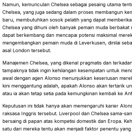
Namun, kemunculan Chelsea sebagai pesaing utama tentu s
Chelsea, yang juga sedang dalam proses membangun kemba
baru, membutuhkan sosok pelatih yang dapat memberikan s
Chelsea yang dihuni oleh banyak pemain muda berbakat
dapat berkembang dan mencapai potensi maksimal mere
mengembangkan pemain muda di Leverkusen, dinilai sebag
asal London tersebut.
Manajemen Chelsea, yang dikenal pragmatis dan terkada
tampaknya tidak ingin kehilangan kesempatan untuk mend
awal dengan agen Alonso menunjukkan keseriusan merek
kini menggantung adalah, apakah Alonso akan tertarik un
atau ia akan tetap setia pada kemungkinan kembali ke Anf
Keputusan ini tidak hanya akan memengaruhi karier Alons
raksasa Inggris tersebut. Liverpool dan Chelsea sama-sam
bersaing di papan atas kompetisi domestik dan Eropa. Keha
satu dari mereka tentu akan menjadi faktor penentu yang 