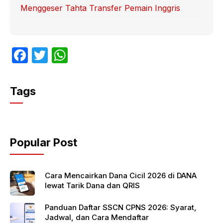
Menggeser Tahta Transfer Pemain Inggris
F
T
W
a
w
h
c
itt
at
Tags
e
er
s
b
A
o
p
Popular Post
o
p
k
Cara Mencairkan Dana Cicil 2026 di DANA
lewat Tarik Dana dan QRIS
Panduan Daftar SSCN CPNS 2026: Syarat,
Jadwal, dan Cara Mendaftar