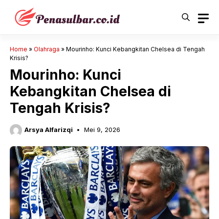
Langsung
ke
isi
Home
»
Olahraga
»
Mourinho: Kunci Kebangkitan Chelsea di Tengah
Krisis?
Mourinho: Kunci
Kebangkitan Chelsea di
Tengah Krisis?
Arsya Alfarizqi
Mei 9, 2026