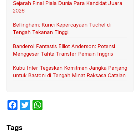
Sejarah Final Piala Dunia Para Kandidat Juara
2026
Bellingham: Kunci Kepercayaan Tuchel di
Tengah Tekanan Tinggi
Banderol Fantastis Elliot Anderson: Potensi
Menggeser Tahta Transfer Pemain Inggris
Kubu Inter Tegaskan Komitmen Jangka Panjang
untuk Bastoni di Tengah Minat Raksasa Catalan
F
T
W
a
w
h
c
itt
at
Tags
e
er
s