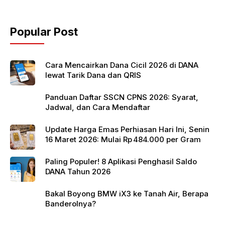
b
A
o
p
Popular Post
o
p
k
Cara Mencairkan Dana Cicil 2026 di DANA
lewat Tarik Dana dan QRIS
Panduan Daftar SSCN CPNS 2026: Syarat,
Jadwal, dan Cara Mendaftar
Update Harga Emas Perhiasan Hari Ini, Senin
16 Maret 2026: Mulai Rp 484.000 per Gram
Paling Populer! 8 Aplikasi Penghasil Saldo
DANA Tahun 2026
Bakal Boyong BMW iX3 ke Tanah Air, Berapa
Banderolnya?