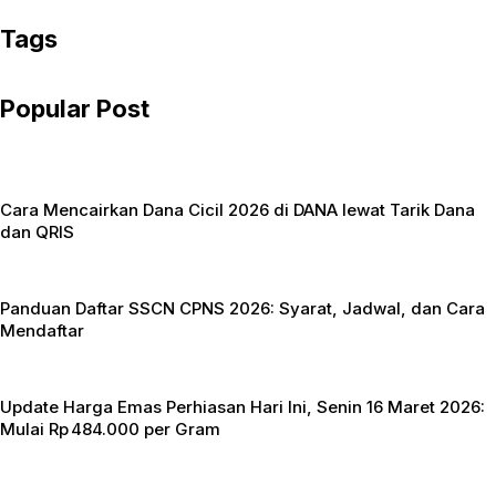
e
i
h
Tags
b
t
a
Popular Post
o
t
t
o
e
s
k
r
A
Cara Mencairkan Dana Cicil 2026 di DANA lewat Tarik Dana
p
dan QRIS
p
Panduan Daftar SSCN CPNS 2026: Syarat, Jadwal, dan Cara
Mendaftar
Update Harga Emas Perhiasan Hari Ini, Senin 16 Maret 2026:
Mulai Rp 484.000 per Gram