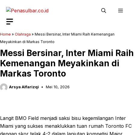
Langsung
Men
ke
isi
Home
»
Olahraga
»
Messi Bersinar, Inter Miami Raih Kemenangan
Meyakinkan di Markas Toronto
Messi Bersinar, Inter Miami Raih
Kemenangan Meyakinkan di
Markas Toronto
Arsya Alfarizqi
Mei 10, 2026
Langit BMO Field menjadi saksi bisu kegemilangan Inter
Miami yang sukses menaklukkan tuan rumah Toronto FC
dengan skor telak 4-2 dalam lanjutan kompetisi Major