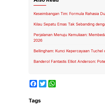
Keseimbangan Tim: Formula Rahasia Du
Kilau Sepatu Emas Tak Sebanding deng
Perjalanan Menuju Kemuliaan: Membedah
2026
Bellingham: Kunci Kepercayaan Tuchel 
Banderol Fantastis Elliot Anderson: Po
F
T
W
a
w
h
c
itt
at
Tags