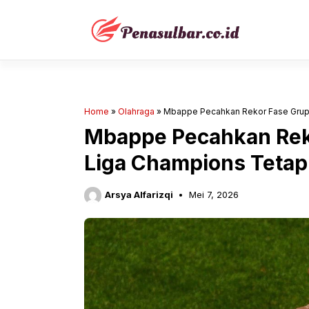
Langsung
ke
isi
Home
»
Olahraga
»
Mbappe Pecahkan Rekor Fase Grup, 
Mbappe Pecahkan Reko
Liga Champions Tetap
Arsya Alfarizqi
Mei 7, 2026