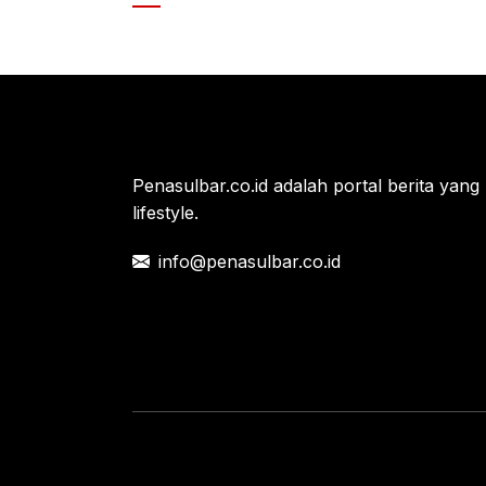
e
er
s
b
A
o
p
o
p
k
Penasulbar.co.id adalah portal berita yang 
lifestyle.
info@penasulbar.co.id