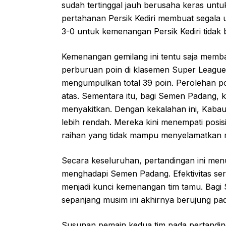
sudah tertinggal jauh berusaha keras untu
pertahanan Persik Kediri membuat segala u
3-0 untuk kemenangan Persik Kediri tidak
Kemenangan gemilang ini tentu saja memba
perburuan poin di klasemen Super League.
mengumpulkan total 39 poin. Perolehan po
atas. Sementara itu, bagi Semen Padang, 
menyakitkan. Dengan kekalahan ini, Kabau S
lebih rendah. Mereka kini menempati posis
raihan yang tidak mampu menyelamatkan me
Secara keseluruhan, pertandingan ini menu
menghadapi Semen Padang. Efektivitas se
menjadi kunci kemenangan tim tamu. Bagi
sepanjang musim ini akhirnya berujung pad
Susunan pemain kedua tim pada pertandinga