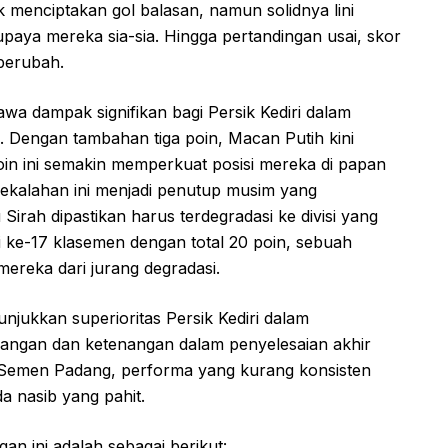
k menciptakan gol balasan, namun solidnya lini
paya mereka sia-sia. Hingga pertandingan usai, skor
 berubah.
wa dampak signifikan bagi Persik Kediri dalam
 Dengan tambahan tiga poin, Macan Putih kini
in ini semakin memperkuat posisi mereka di papan
kekalahan ini menjadi penutup musim yang
irah dipastikan harus terdegradasi ke divisi yang
i ke-17 klasemen dengan total 20 poin, sebuah
reka dari jurang degradasi.
njukkan superioritas Persik Kediri dalam
rangan dan ketenangan dalam penyelesaian akhir
 Semen Padang, performa yang kurang konsisten
a nasib yang pahit.
n ini adalah sebagai berikut: