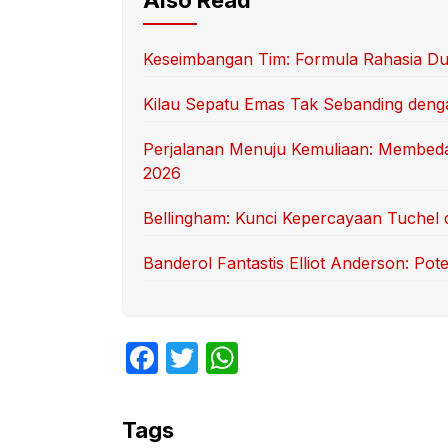
Keseimbangan Tim: Formula Rahasia Du
Kilau Sepatu Emas Tak Sebanding deng
Perjalanan Menuju Kemuliaan: Membedah
2026
Bellingham: Kunci Kepercayaan Tuchel 
Banderol Fantastis Elliot Anderson: Po
F
T
W
a
w
h
c
itt
at
Tags