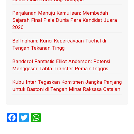
Perjalanan Menuju Kemuliaan: Membedah
Sejarah Final Piala Dunia Para Kandidat Juara
2026
Bellingham: Kunci Kepercayaan Tuchel di
Tengah Tekanan Tinggi
Banderol Fantastis Elliot Anderson: Potensi
Menggeser Tahta Transfer Pemain Inggris
Kubu Inter Tegaskan Komitmen Jangka Panjang
untuk Bastoni di Tengah Minat Raksasa Catalan
F
T
W
a
w
h