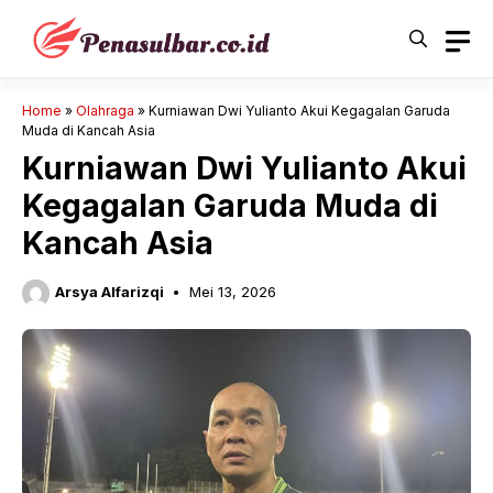
Langsung
ke
isi
Home
»
Olahraga
»
Kurniawan Dwi Yulianto Akui Kegagalan Garuda
Muda di Kancah Asia
Kurniawan Dwi Yulianto Akui
Kegagalan Garuda Muda di
Kancah Asia
Arsya Alfarizqi
Mei 13, 2026