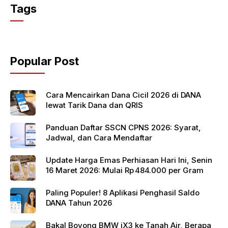
c
itt
at
Tags
e
er
s
b
A
o
p
Popular Post
o
p
k
Cara Mencairkan Dana Cicil 2026 di DANA
lewat Tarik Dana dan QRIS
Panduan Daftar SSCN CPNS 2026: Syarat,
Jadwal, dan Cara Mendaftar
Update Harga Emas Perhiasan Hari Ini, Senin
16 Maret 2026: Mulai Rp 484.000 per Gram
Paling Populer! 8 Aplikasi Penghasil Saldo
DANA Tahun 2026
Bakal Boyong BMW iX3 ke Tanah Air, Berapa