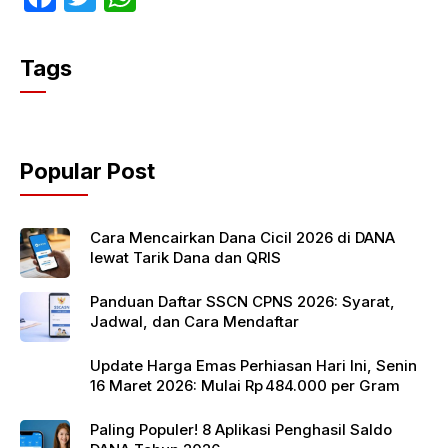
a
w
h
c
itt
at
Tags
e
er
s
b
A
o
p
Popular Post
o
p
k
Cara Mencairkan Dana Cicil 2026 di DANA
lewat Tarik Dana dan QRIS
Panduan Daftar SSCN CPNS 2026: Syarat,
Jadwal, dan Cara Mendaftar
Update Harga Emas Perhiasan Hari Ini, Senin
16 Maret 2026: Mulai Rp 484.000 per Gram
Paling Populer! 8 Aplikasi Penghasil Saldo