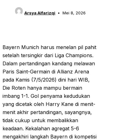
Arsya Alfarizqi
Mei 8, 2026
Bayern Munich harus menelan pil pahit
setelah tersingkir dari Liga Champions.
Dalam pertandingan kandang melawan
Paris Saint-Germain di Allianz Arena
pada Kamis (7/5/2026) dini hari WIB,
Die Roten hanya mampu bermain
imbang 1-1. Gol penyama kedudukan
yang dicetak oleh Harry Kane di menit-
menit akhir pertandingan, sayangnya,
tidak cukup untuk membalikkan
keadaan. Kekalahan agregat 5-6
mengakhiri langkah Bayern di kompetisi