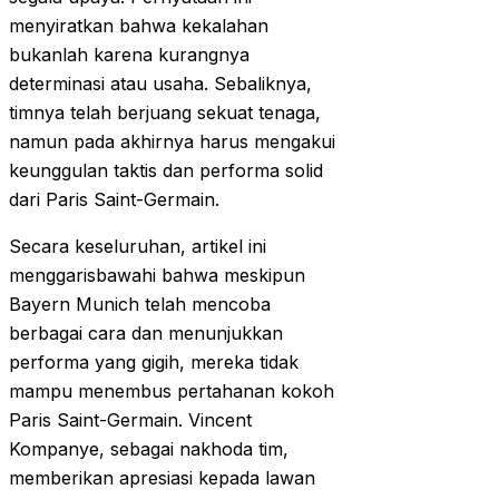
menyiratkan bahwa kekalahan
bukanlah karena kurangnya
determinasi atau usaha. Sebaliknya,
timnya telah berjuang sekuat tenaga,
namun pada akhirnya harus mengakui
keunggulan taktis dan performa solid
dari Paris Saint-Germain.
Secara keseluruhan, artikel ini
menggarisbawahi bahwa meskipun
Bayern Munich telah mencoba
berbagai cara dan menunjukkan
performa yang gigih, mereka tidak
mampu menembus pertahanan kokoh
Paris Saint-Germain. Vincent
Kompanye, sebagai nakhoda tim,
memberikan apresiasi kepada lawan