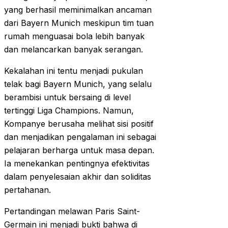
yang berhasil meminimalkan ancaman
dari Bayern Munich meskipun tim tuan
rumah menguasai bola lebih banyak
dan melancarkan banyak serangan.
Kekalahan ini tentu menjadi pukulan
telak bagi Bayern Munich, yang selalu
berambisi untuk bersaing di level
tertinggi Liga Champions. Namun,
Kompanye berusaha melihat sisi positif
dan menjadikan pengalaman ini sebagai
pelajaran berharga untuk masa depan.
Ia menekankan pentingnya efektivitas
dalam penyelesaian akhir dan soliditas
pertahanan.
Pertandingan melawan Paris Saint-
Germain ini menjadi bukti bahwa di