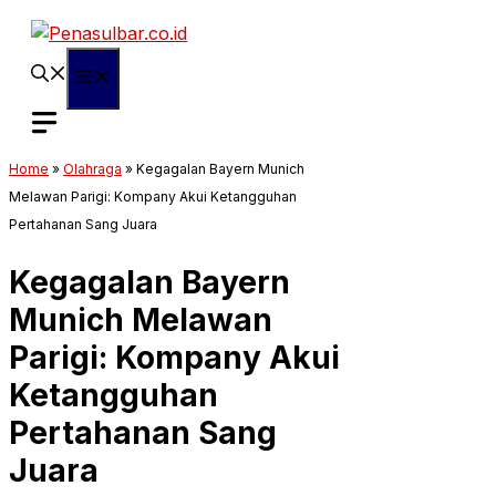
Langsung
ke
isi
Menu
Home
»
Olahraga
»
Kegagalan Bayern Munich
Melawan Parigi: Kompany Akui Ketangguhan
Pertahanan Sang Juara
Kegagalan Bayern
Munich Melawan
Parigi: Kompany Akui
Ketangguhan
Pertahanan Sang
Juara