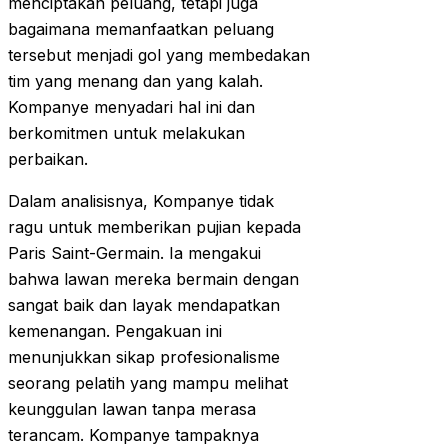
menciptakan peluang, tetapi juga
bagaimana memanfaatkan peluang
tersebut menjadi gol yang membedakan
tim yang menang dan yang kalah.
Kompanye menyadari hal ini dan
berkomitmen untuk melakukan
perbaikan.
Dalam analisisnya, Kompanye tidak
ragu untuk memberikan pujian kepada
Paris Saint-Germain. Ia mengakui
bahwa lawan mereka bermain dengan
sangat baik dan layak mendapatkan
kemenangan. Pengakuan ini
menunjukkan sikap profesionalisme
seorang pelatih yang mampu melihat
keunggulan lawan tanpa merasa
terancam. Kompanye tampaknya