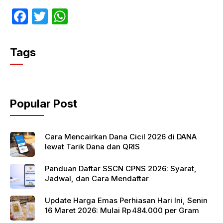
F
T
W
a
w
h
c
itt
at
Tags
e
er
s
b
A
o
p
Popular Post
o
p
k
Cara Mencairkan Dana Cicil 2026 di DANA
lewat Tarik Dana dan QRIS
Panduan Daftar SSCN CPNS 2026: Syarat,
Jadwal, dan Cara Mendaftar
Update Harga Emas Perhiasan Hari Ini, Senin
16 Maret 2026: Mulai Rp 484.000 per Gram