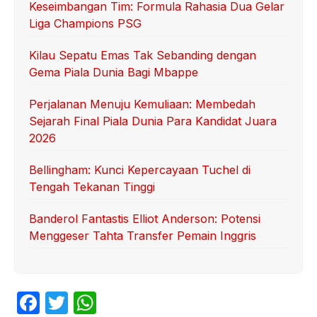
Keseimbangan Tim: Formula Rahasia Dua Gelar
Liga Champions PSG
Kilau Sepatu Emas Tak Sebanding dengan
Gema Piala Dunia Bagi Mbappe
Perjalanan Menuju Kemuliaan: Membedah
Sejarah Final Piala Dunia Para Kandidat Juara
2026
Bellingham: Kunci Kepercayaan Tuchel di
Tengah Tekanan Tinggi
Banderol Fantastis Elliot Anderson: Potensi
Menggeser Tahta Transfer Pemain Inggris
F
T
W