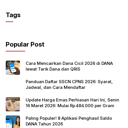
a
w
h
c
itt
at
Tags
e
er
s
b
A
o
p
Popular Post
o
p
k
Cara Mencairkan Dana Cicil 2026 di DANA
lewat Tarik Dana dan QRIS
Panduan Daftar SSCN CPNS 2026: Syarat,
Jadwal, dan Cara Mendaftar
Update Harga Emas Perhiasan Hari Ini, Senin
16 Maret 2026: Mulai Rp 484.000 per Gram
Paling Populer! 8 Aplikasi Penghasil Saldo
DANA Tahun 2026